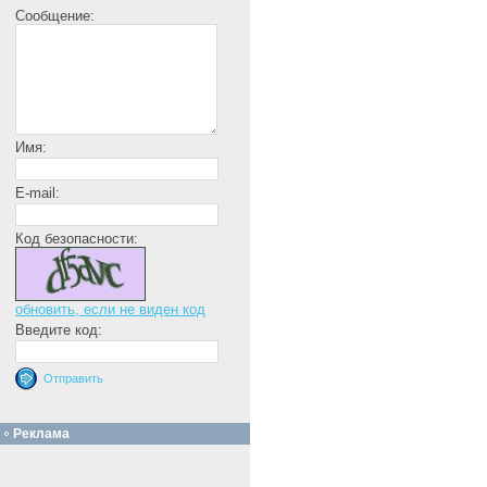
Сообщение:
Имя:
E-mail:
Код безопасности:
обновить, если не виден код
Введите код:
Реклама