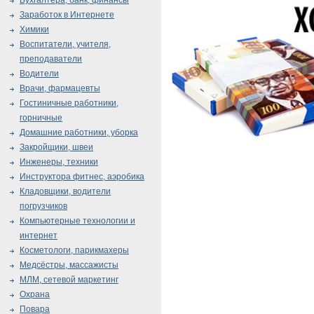
Бухгалтера, банк, финансы
Заработок в Интернете
Химики
Воспитатели, учителя,
преподаватели
Водители
Врачи, фармацевты
Гостиничные работники,
горничные
Домашние работники, уборка
Закройщики, швеи
Инженеры, техники
Инструктора фитнес, аэробика
Кладовщики, водители
погрузчиков
Компьютерные технологии и
интернет
Косметологи, парикмахеры
Медсёстры, массажисты
МЛМ, сетевой маркетинг
Охрана
Повара