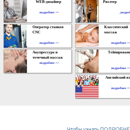
WEB-дизайнер
Риэлтер
​
подробнее >>
подро
Оператор станков
Классический
CNC
массаж
подробнее >>
подробнее >
Акупрессура и
Тейпирован
точечный массаж
подробнее >>
подробнее >
Английский я
подробнее >