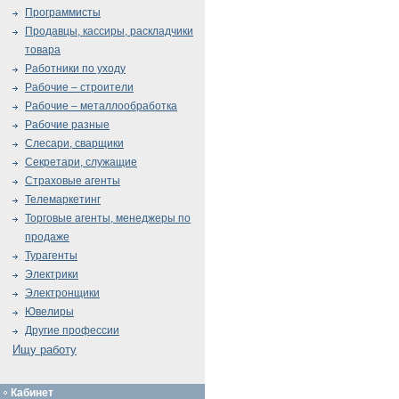
Программисты
Продавцы, кассиры, раскладчики
товара
Работники по уходу
Рабочие – строители
Рабочие – металлообработка
Рабочие разные
Слесари, сварщики
Секретари, служащие
Страховые агенты
Телемаркетинг
Торговые агенты, менеджеры по
продаже
Турагенты
Электрики
Электронщики
Ювелиры
Другие профессии
Ищу работу
Кабинет