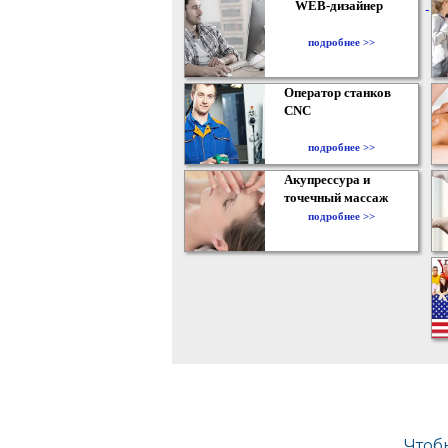
WEB-дизайнер
подробнее >>
Оператор станков
CNC
подробнее >>
Акупрессура и
точечный массаж
подробнее >>