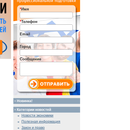
*
Имя
*
Телефон
Email
Город
Сообщение
Новинка!
Категории новостей
Новости экономики
Полезная информация
Закон и право