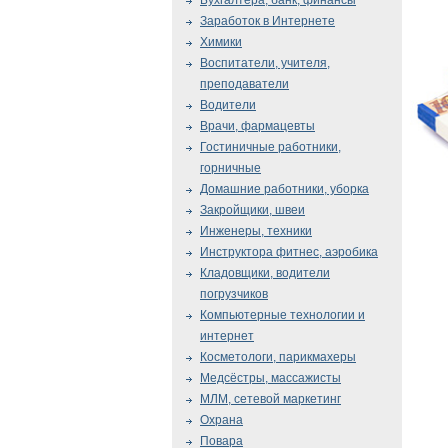
Бухгалтера, банк, финансы
Заработок в Интернете
Химики
Воспитатели, учителя,
преподаватели
Водители
Врачи, фармацевты
Гостиничные работники,
горничные
Домашние работники, уборка
Закройщики, швеи
Инженеры, техники
Инструктора фитнес, аэробика
Кладовщики, водители
погрузчиков
Компьютерные технологии и
интернет
Косметологи, парикмахеры
Медсёстры, массажисты
МЛМ, сетевой маркетинг
Охрана
Повара