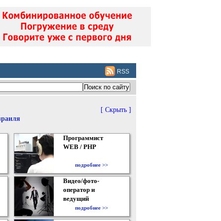
RSS
[ Скрыть ]
зраиля
Программист
WEB / PHP
подробнее >>
Видео/фото-
оператор и
ведущий
подробнее >>