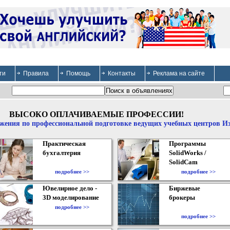
ти
Правила
Помощь
Контакты
Реклама на сайте
ВЫСОКО ОПЛАЧИВАЕМЫЕ ПРОФЕССИИ!
жения по профессиональной подготовке ведущих учебных центров И
Практическая
Программы
бухгалтерия
SolidWorks /
SolidCam
подробнее >>
подробнее >>
Ювелирное дело -
Биржевые
3D моделирование
брокеры
подробнее >>
подробнее >>