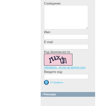
Сообщение:
Имя:
E-mail:
Код безопасности:
обновить, если не виден код
Введите код:
Реклама