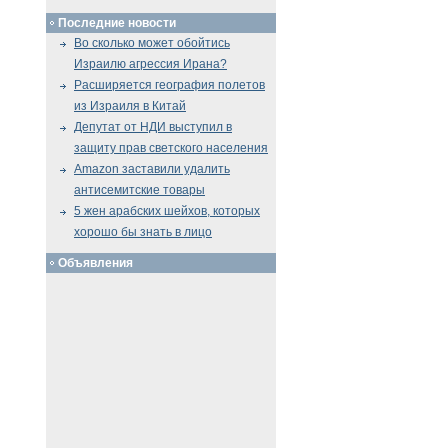
Последние новости
Во сколько может обойтись
Израилю агрессия Ирана?
Расширяется география полетов
из Израиля в Китай
Депутат от НДИ выступил в
защиту прав светского населения
Amazon заставили удалить
антисемитские товары
5 жен арабских шейхов, которых
хорошо бы знать в лицо
Объявления