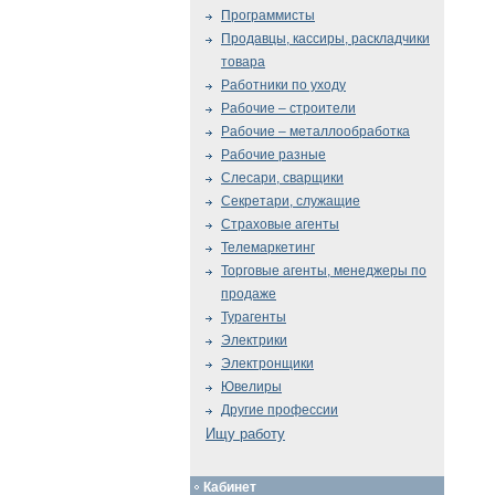
Программисты
Продавцы, кассиры, раскладчики
товара
Работники по уходу
Рабочие – строители
Рабочие – металлообработка
Рабочие разные
Слесари, сварщики
Секретари, служащие
Страховые агенты
Телемаркетинг
Торговые агенты, менеджеры по
продаже
Турагенты
Электрики
Электронщики
Ювелиры
Другие профессии
Ищу работу
Кабинет