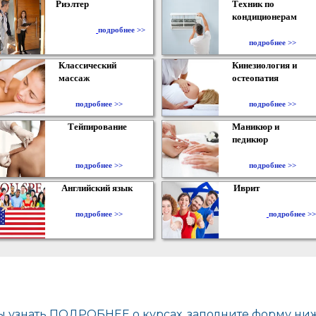
Риэлтер
Техник по
кондиционерам
​
подробнее >>
подробнее >>
Классический
Кинезиология и
массаж
остеопатия
подробнее >>
подробнее >>
Тейпирование
Маникюр и
педикюр
подробнее >>
подробнее >>
Английский язык
Иврит
подробнее >>
подробнее >>