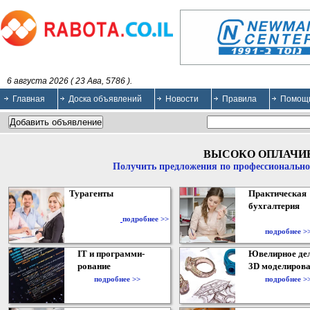
6 августа 2026 ( 23 Ава, 5786 ).
Главная
Доска объявлений
Новости
Правила
Помощ
ВЫСОКО ОПЛАЧИ
Получить предложения по профессионально
Турагенты
Практическая
бухгалтерия
подробнее >>
подробнее >
IT и программи-
Ювелирное дел
рование
3D моделирова
подробнее >>
подробнее >