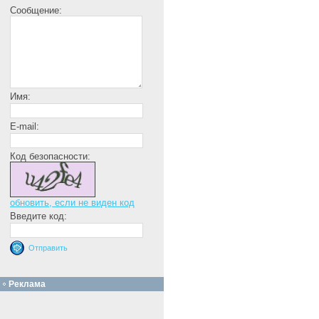
Сообщение:
Имя:
E-mail:
Код безопасности:
обновить, если не виден код
Введите код:
Реклама