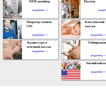
WEB-дизайнер
Риэлтер
​
подробнее >>
подро
Оператор станков
Классический
CNC
массаж
подробнее >>
подробнее >
Акупрессура и
Тейпирован
точечный массаж
подробнее >>
подробнее >
Английский я
подробнее >