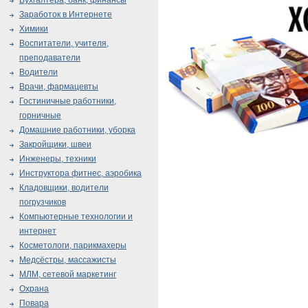
Бухгалтера, банк, финансы
Заработок в Интернете
Химики
Воспитатели, учителя,
преподаватели
Водители
Врачи, фармацевты
Гостиничные работники,
горничные
Домашние работники, уборка
Закройщики, швеи
Инженеры, техники
Инструктора фитнес, аэробика
Кладовщики, водители
погрузчиков
Компьютерные технологии и
интернет
Косметологи, парикмахеры
Медсёстры, массажисты
МЛМ, сетевой маркетинг
Охрана
Повара