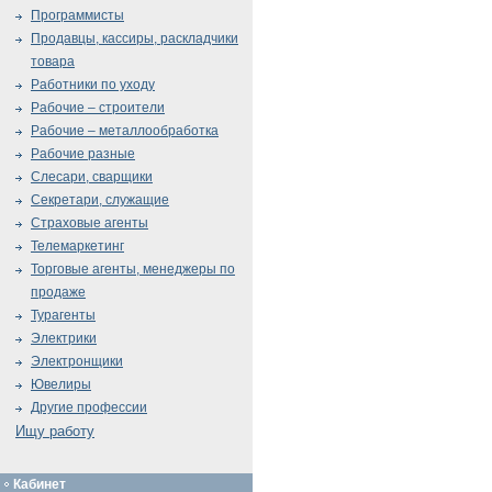
Программисты
Продавцы, кассиры, раскладчики
товара
Работники по уходу
Рабочие – строители
Рабочие – металлообработка
Рабочие разные
Слесари, сварщики
Секретари, служащие
Страховые агенты
Телемаркетинг
Торговые агенты, менеджеры по
продаже
Турагенты
Электрики
Электронщики
Ювелиры
Другие профессии
Ищу работу
Кабинет