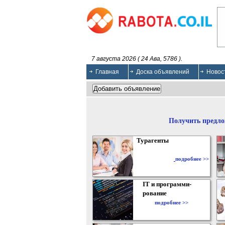
7 августа 2026 ( 24 Ава, 5786 ).
Главная
Доска объявлений
Новос
Получить предло
Турагенты
подробнее >>
IT и программи-
рование
подробнее >>