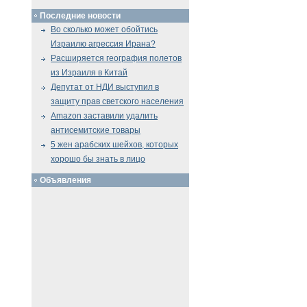
Последние новости
Во сколько может обойтись
Израилю агрессия Ирана?
Расширяется география полетов
из Израиля в Китай
Депутат от НДИ выступил в
защиту прав светского населения
Amazon заставили удалить
антисемитские товары
5 жен арабских шейхов, которых
хорошо бы знать в лицо
Объявления