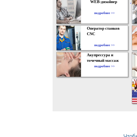
WEB-дизайнер
подробнее >>
Оператор станков
CNC
подробнее >>
Акупрессура и
точечный массаж
подробнее >>