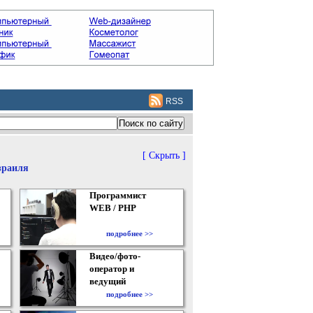
RSS
[ Скрыть ]
зраиля
Программист
WEB / PHP
подробнее >>
Видео/фото-
оператор и
ведущий
подробнее >>