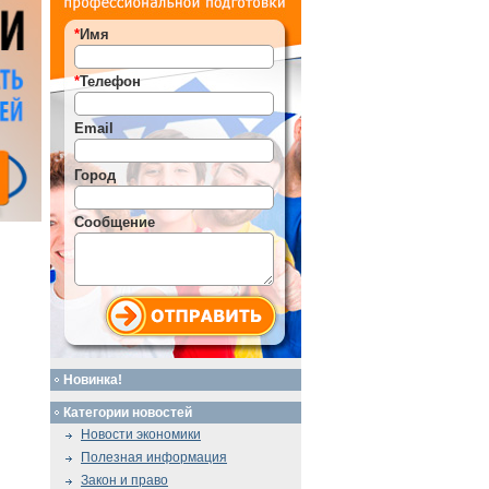
*
Имя
*
Телефон
Email
Город
Сообщение
Новинка!
Категории новостей
Новости экономики
Полезная информация
Закон и право