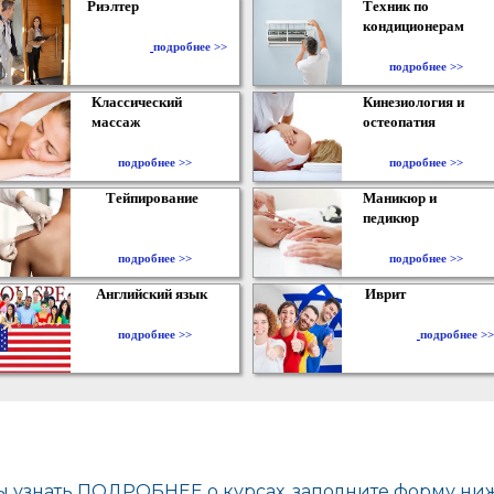
Риэлтер
Техник по
кондиционерам
​
подробнее >>
подробнее >>
Классический
Кинезиология и
массаж
остеопатия
подробнее >>
подробнее >>
Тейпирование
Маникюр и
педикюр
подробнее >>
подробнее >>
Английский язык
Иврит
подробнее >>
подробнее >>