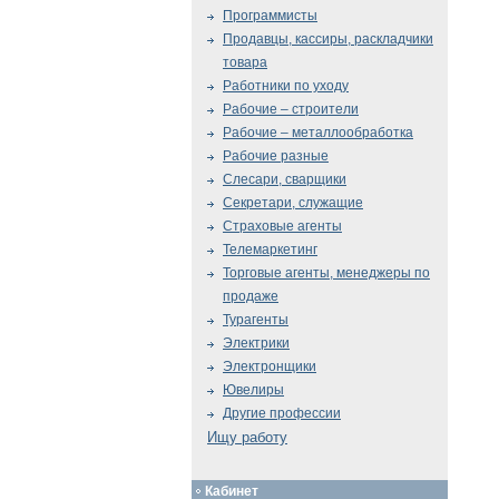
Программисты
Продавцы, кассиры, раскладчики
товара
Работники по уходу
Рабочие – строители
Рабочие – металлообработка
Рабочие разные
Слесари, сварщики
Секретари, служащие
Страховые агенты
Телемаркетинг
Торговые агенты, менеджеры по
продаже
Турагенты
Электрики
Электронщики
Ювелиры
Другие профессии
Ищу работу
Кабинет