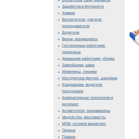
Бухгалтера, банк, финансы
Заработок в Интернете
Химики
Воспитатели, учителя,
преподаватели
Водители
Врачи, фармацевты
Гостиничные работники,
горничные
Домашние работники, уборка
Закройщики, швеи
Инженеры, техники
Инструктора фитнес, аэробика
Кладовщики, водители
погрузчиков
Компьютерные технологии и
интернет
Косметологи, парикмахеры
Медсёстры, массажисты
МЛМ, сетевой маркетинг
Охрана
Повара