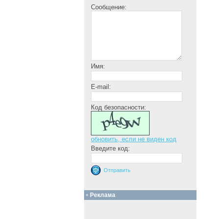
Сообщение:
Имя:
E-mail:
Код безопасности:
обновить, если не виден код
Введите код:
Реклама