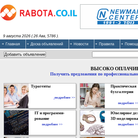
9 августа 2026 ( 26 Ава, 5786 ).
Главная
Доска объявлений
Новости
Правила
Помощ
ВЫСОКО ОПЛАЧИ
Получить предложения по профессионально
Турагенты
Практическая
бухгалтерия
подробнее >>
подробнее >
IT и программи-
Ювелирное дел
рование
3D моделирова
подробнее >>
подробнее >