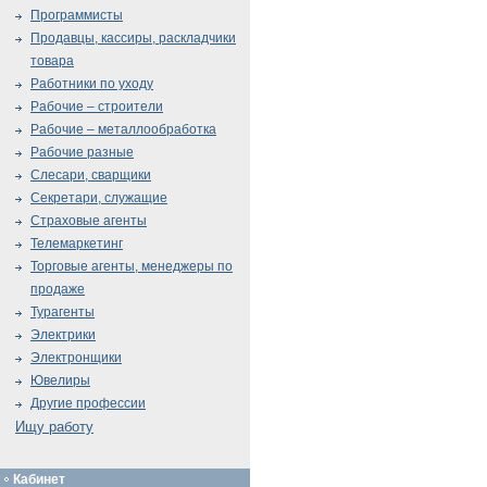
Программисты
Продавцы, кассиры, раскладчики
товара
Работники по уходу
Рабочие – строители
Рабочие – металлообработка
Рабочие разные
Слесари, сварщики
Секретари, служащие
Страховые агенты
Телемаркетинг
Торговые агенты, менеджеры по
продаже
Турагенты
Электрики
Электронщики
Ювелиры
Другие профессии
Ищу работу
Кабинет