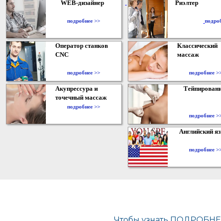
WEB-дизайнер
Риэлтер
​
подробнее >>
подро
Оператор станков
Классический
CNC
массаж
подробнее >>
подробнее >
Акупрессура и
Тейпирован
точечный массаж
подробнее >>
подробнее >
Английский я
подробнее >