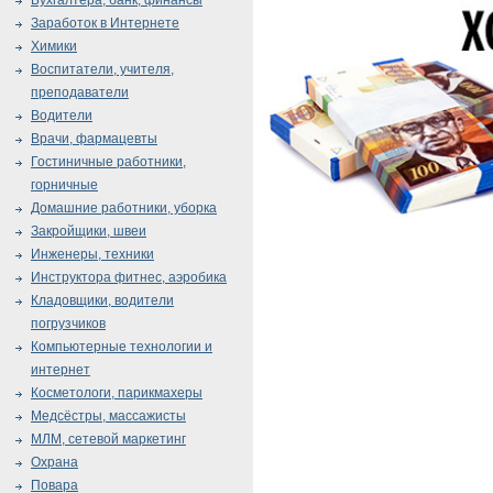
Бухгалтера, банк, финансы
Заработок в Интернете
Химики
Воспитатели, учителя,
преподаватели
Водители
Врачи, фармацевты
Гостиничные работники,
горничные
Домашние работники, уборка
Закройщики, швеи
Инженеры, техники
Инструктора фитнес, аэробика
Кладовщики, водители
погрузчиков
Компьютерные технологии и
интернет
Косметологи, парикмахеры
Медсёстры, массажисты
МЛМ, сетевой маркетинг
Охрана
Повара