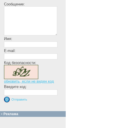
Сообщение:
Имя:
E-mail:
Код безопасности:
обновить, если не виден код
Введите код:
Реклама