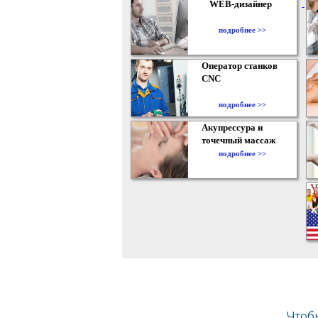
WEB-дизайнер
подробнее >>
Оператор станков
CNC
подробнее >>
Акупрессура и
точечный массаж
подробнее >>