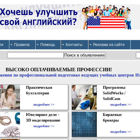
ти
Правила
Помощь
Контакты
Реклама на сайте
ВЫСОКО ОПЛАЧИВАЕМЫЕ ПРОФЕССИИ!
жения по профессиональной подготовке ведущих учебных центров И
Практическая
Программы
бухгалтерия
SolidWorks /
SolidCam
подробнее >>
подробнее >>
Ювелирное дело -
Биржевые
3D моделирование
брокеры
подробнее >>
подробнее >>