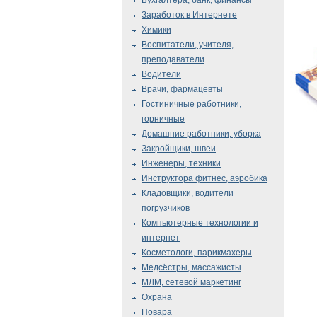
Бухгалтера, банк, финансы
Заработок в Интернете
Химики
Воспитатели, учителя,
преподаватели
Водители
Врачи, фармацевты
Гостиничные работники,
горничные
Домашние работники, уборка
Закройщики, швеи
Инженеры, техники
Инструктора фитнес, аэробика
Кладовщики, водители
погрузчиков
Компьютерные технологии и
интернет
Косметологи, парикмахеры
Медсёстры, массажисты
МЛМ, сетевой маркетинг
Охрана
Повара