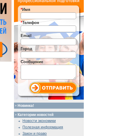
*
Имя
*
Телефон
Email
Город
Сообщение
Новинка!
Категории новостей
Новости экономики
Полезная информация
Закон и право