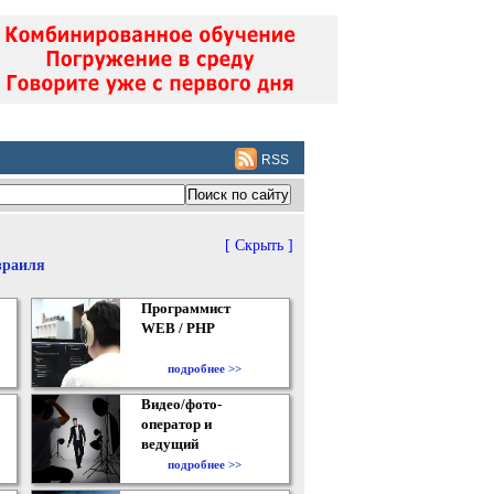
RSS
[ Скрыть ]
зраиля
Программист
WEB / PHP
подробнее >>
Видео/фото-
оператор и
ведущий
подробнее >>