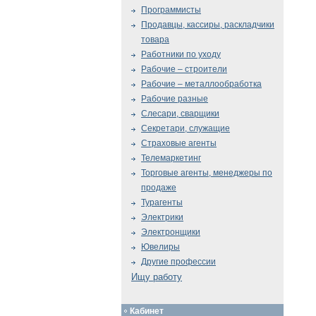
Программисты
Продавцы, кассиры, раскладчики
товара
Работники по уходу
Рабочие – строители
Рабочие – металлообработка
Рабочие разные
Слесари, сварщики
Секретари, служащие
Страховые агенты
Телемаркетинг
Торговые агенты, менеджеры по
продаже
Турагенты
Электрики
Электронщики
Ювелиры
Другие профессии
Ищу работу
Кабинет