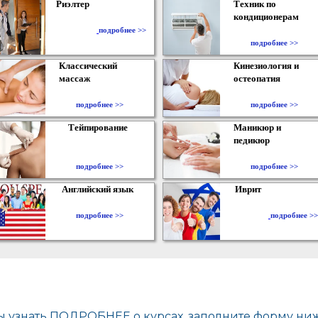
Риэлтер
Техник по
кондиционерам
​
подробнее >>
подробнее >>
Классический
Кинезиология и
массаж
остеопатия
подробнее >>
подробнее >>
Тейпирование
Маникюр и
педикюр
подробнее >>
подробнее >>
Английский язык
Иврит
подробнее >>
подробнее >>