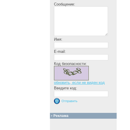
Сообщение:
Имя:
E-mail:
Код безопасности:
обновить, если не виден код
Введите код:
Реклама