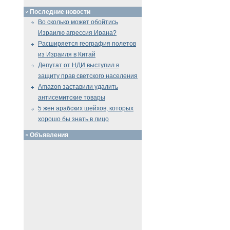
Последние новости
Во сколько может обойтись
Израилю агрессия Ирана?
Расширяется география полетов
из Израиля в Китай
Депутат от НДИ выступил в
защиту прав светского населения
Amazon заставили удалить
антисемитские товары
5 жен арабских шейхов, которых
хорошо бы знать в лицо
Объявления