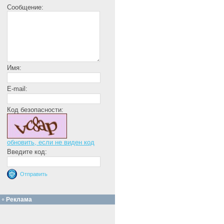
Сообщение:
Имя:
E-mail:
Код безопасности:
обновить, если не виден код
Введите код:
Реклама