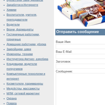
Бухгалтера, банк, финансы
Заработок в Интернете
Химики
Воспитатели, учителя,
преподаватели
Водители
Врачи, фармацевты
Отправить сообщение
Гостиничные работники,
горничные
Ваше Имя:
Домашние работники, уборка
Закройщики, швеи
Ваш E-Mail:
Инженеры, техники
Инструктора фитнес, аэробика
Заголовок:
Кладовщики, водители
погрузчиков
Сообщение:
Компьютерные технологии и
интернет
Косметологи, парикмахеры
Медсёстры, массажисты
МЛМ, сетевой маркетинг
Охрана
Повара