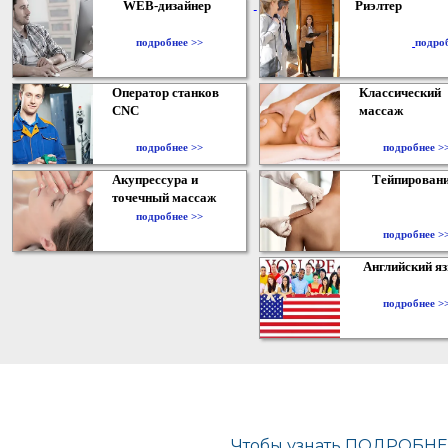
WEB-дизайнер
Риэлтер
​
подробнее >>
подро
Оператор станков
Классический
CNC
массаж
подробнее >>
подробнее >
Акупрессура и
Тейпирован
точечный массаж
подробнее >>
подробнее >
Английский я
подробнее >