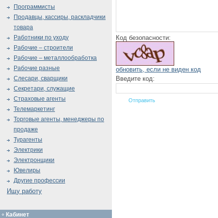
Программисты
Продавцы, кассиры, раскладчики
товара
Код безопасности:
Работники по уходу
Рабочие – строители
Рабочие – металлообработка
Рабочие разные
обновить, если не виден код
Введите код:
Слесари, сварщики
Секретари, служащие
Страховые агенты
Телемаркетинг
Торговые агенты, менеджеры по
продаже
Турагенты
Электрики
Электронщики
Ювелиры
Другие профессии
Ищу работу
Кабинет