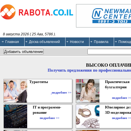
8 августа 2026 ( 25 Ава, 5786 ).
Главная
Доска объявлений
Новости
Правила
Помощ
ВЫСОКО ОПЛАЧИ
Получить предложения по профессионально
Турагенты
Практическая
бухгалтерия
подробнее >>
подробнее >
IT и программи-
Ювелирное дел
рование
3D моделирова
подробнее >>
подробнее >