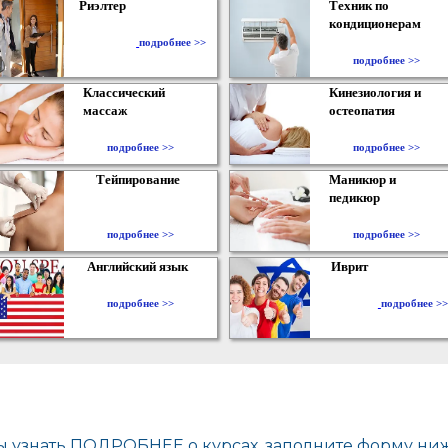
Риэлтер
Техник по
кондиционерам
​
подробнее >>
подробнее >>
Классический
Кинезиология и
массаж
остеопатия
подробнее >>
подробнее >>
Тейпирование
Маникюр и
педикюр
подробнее >>
подробнее >>
Английский язык
Иврит
подробнее >>
подробнее >>