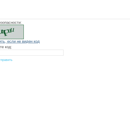
езопасности:
ить, если не виден код
те код: