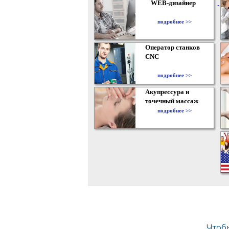
WEB-дизайнер
подробнее >>
Оператор станков
CNC
подробнее >>
Акупрессура и
точечный массаж
подробнее >>