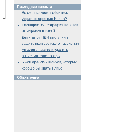
Последние новости
Во сколько может обойтись
Израилю агрессия Ирана?
Расширяется география полетов
из Израиля в Китай
Депутат от НДИ выступил в
защиту прав светского населения
Amazon заставили удалить
антисемитские товары
5 жен арабских шейхов, которых
хорошо бы знать в лицо
Объявления