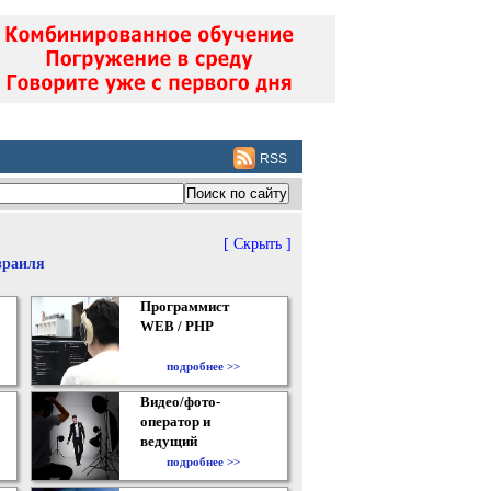
RSS
[ Скрыть ]
зраиля
Программист
WEB / PHP
подробнее >>
Видео/фото-
оператор и
ведущий
подробнее >>