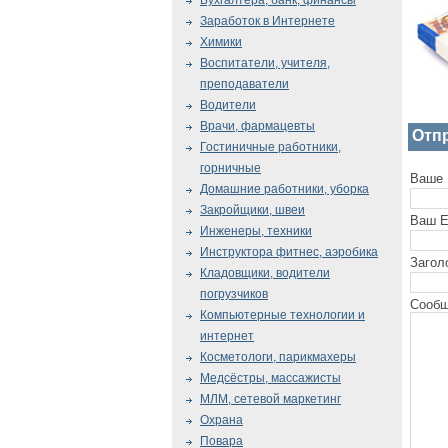
Бухгалтера, банк, финансы
Заработок в Интернете
Химики
Воспитатели, учителя,
преподаватели
Водители
Врачи, фармацевты
Отп
Гостиничные работники,
горничные
Ваше 
Домашние работники, уборка
Закройщики, швеи
Ваш E
Инженеры, техники
Инструктора фитнес, аэробика
Загол
Кладовщики, водители
погрузчиков
Сообщ
Компьютерные технологии и
интернет
Косметологи, парикмахеры
Медсёстры, массажисты
МЛМ, сетевой маркетинг
Охрана
Повара