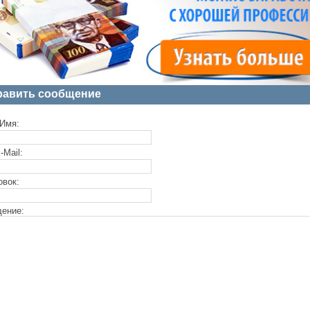
равить сообщение
Имя:
-Mail:
овок:
ение: