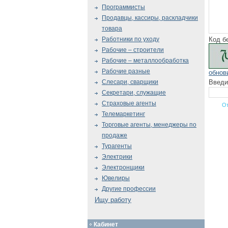
Программисты
Продавцы, кассиры, раскладчики
товара
Код б
Работники по уходу
Рабочие – строители
Рабочие – металлообработка
Рабочие разные
обнов
Введи
Слесари, сварщики
Секретари, служащие
Страховые агенты
Телемаркетинг
Торговые агенты, менеджеры по
продаже
Турагенты
Электрики
Электронщики
Ювелиры
Другие профессии
Ищу работу
Кабинет