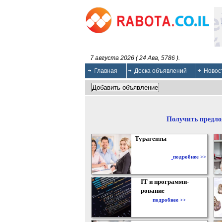
7 августа 2026 ( 24 Ава, 5786 ).
Главная
Доска объявлений
Новос
Получить предло
Турагенты
подробнее >>
IT и программи-
рование
подробнее >>