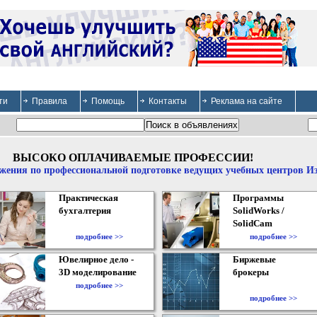
ти
Правила
Помощь
Контакты
Реклама на сайте
ВЫСОКО ОПЛАЧИВАЕМЫЕ ПРОФЕССИИ!
жения по профессиональной подготовке ведущих учебных центров И
Практическая
Программы
бухгалтерия
SolidWorks /
SolidCam
подробнее >>
подробнее >>
Ювелирное дело -
Биржевые
3D моделирование
брокеры
подробнее >>
подробнее >>