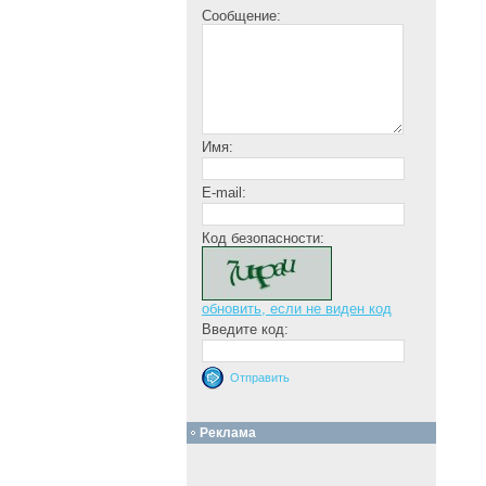
Сообщение:
Имя:
E-mail:
Код безопасности:
обновить, если не виден код
Введите код:
Реклама