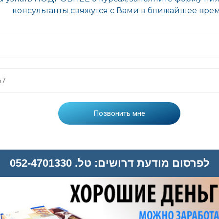
לפרסום מודעת דרושים: טל. 052-4701330