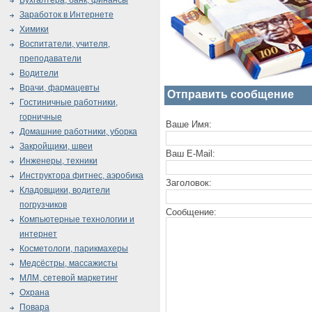
Бухгалтера, банк, финансы
Заработок в Интернете
Химики
Воспитатели, учителя,
преподаватели
Водители
Врачи, фармацевты
Отправить сообщение
Гостиничные работники,
горничные
Ваше Имя:
Домашние работники, уборка
Закройщики, швеи
Ваш E-Mail:
Инженеры, техники
Инструктора фитнес, аэробика
Заголовок:
Кладовщики, водители
погрузчиков
Сообщение:
Компьютерные технологии и
интернет
Косметологи, парикмахеры
Медсёстры, массажисты
МЛМ, сетевой маркетинг
Охрана
Повара