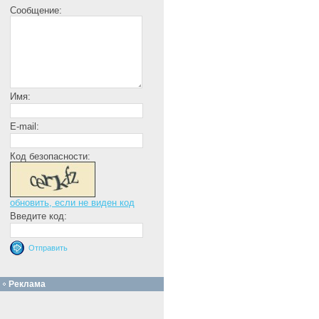
Сообщение:
Имя:
E-mail:
Код безопасности:
обновить, если не виден код
Введите код:
Реклама