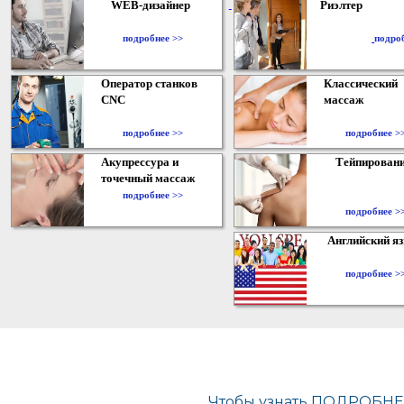
WEB-дизайнер
Риэлтер
​
подробнее >>
подро
Оператор станков
Классический
CNC
массаж
подробнее >>
подробнее >
Акупрессура и
Тейпирован
точечный массаж
подробнее >>
подробнее >
Английский я
подробнее >