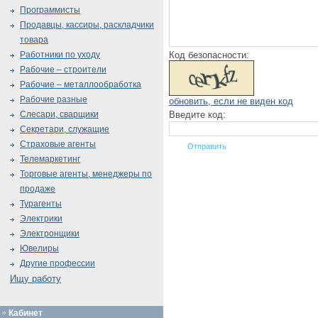
Программисты
Продавцы, кассиры, раскладчики
товара
Код безопасности:
Работники по уходу
Рабочие – строители
Рабочие – металлообработка
Рабочие разные
обновить, если не виден код
Введите код:
Слесари, сварщики
Секретари, служащие
Страховые агенты
Телемаркетинг
Торговые агенты, менеджеры по
продаже
Турагенты
Электрики
Электронщики
Ювелиры
Другие профессии
Ищу работу
Кабинет