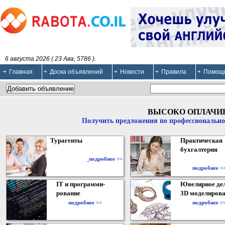
6 августа 2026 ( 23 Ава, 5786 ).
Главная
Доска объявлений
Новости
Правила
Помощ
ВЫСОКО ОПЛАЧИ
Получить предложения по профессионально
Турагенты
Практическая
бухгалтерия
подробнее >>
подробнее >
IT и программи-
Ювелирное дел
рование
3D моделирова
подробнее >>
подробнее >