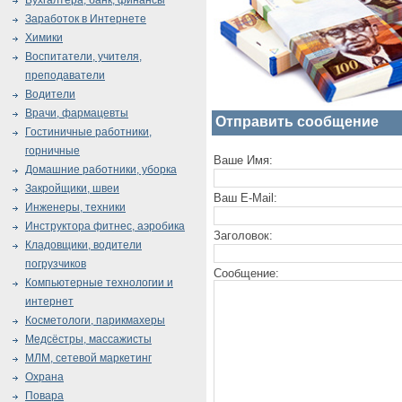
Бухгалтера, банк, финансы
Заработок в Интернете
Химики
Воспитатели, учителя,
преподаватели
Водители
Врачи, фармацевты
Отправить сообщение
Гостиничные работники,
горничные
Ваше Имя:
Домашние работники, уборка
Закройщики, швеи
Ваш E-Mail:
Инженеры, техники
Инструктора фитнес, аэробика
Заголовок:
Кладовщики, водители
погрузчиков
Сообщение:
Компьютерные технологии и
интернет
Косметологи, парикмахеры
Медсёстры, массажисты
МЛМ, сетевой маркетинг
Охрана
Повара