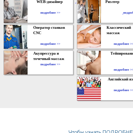
WEB-дизайнер
Риэлтер
​
подробнее >>
подро
Оператор станков
Классический
CNC
массаж
подробнее >>
подробнее >
Акупрессура и
Тейпирован
точечный массаж
подробнее >>
подробнее >
Английский я
подробнее >