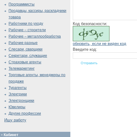
Программисты
Продавцы, кассиры, раскладчики
товара
Код безопасности:
Работники по уходу
Рабочие – строители
Рабочие – металлообработка
Рабочие разные
обновить, если не виден код
Введите код:
Слесари, сварщики
Секретари, служащие
Страховые агенты
Телемаркетинг
Торговые агенты, менеджеры по
продаже
Турагенты
Электрики
Электронщики
Ювелиры
Другие профессии
Ищу работу
Кабинет