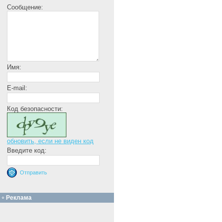
Сообщение:
Имя:
E-mail:
Код безопасности:
обновить, если не виден код
Введите код:
Реклама