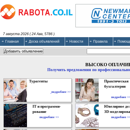
7 августа 2026 ( 24 Ава, 5786 ).
Главная
Доска объявлений
Новости
Правила
Помощ
ВЫСОКО ОПЛАЧИ
Получить предложения по профессионально
Турагенты
Практическая
бухгалтерия
подробнее >>
подробнее >
IT и программи-
Ювелирное дел
рование
3D моделирова
подробнее >>
подробнее >