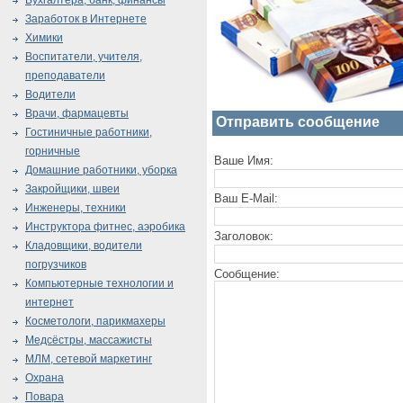
Бухгалтера, банк, финансы
Заработок в Интернете
Химики
Воспитатели, учителя,
преподаватели
Водители
Врачи, фармацевты
Отправить сообщение
Гостиничные работники,
горничные
Ваше Имя:
Домашние работники, уборка
Закройщики, швеи
Ваш E-Mail:
Инженеры, техники
Инструктора фитнес, аэробика
Заголовок:
Кладовщики, водители
погрузчиков
Сообщение:
Компьютерные технологии и
интернет
Косметологи, парикмахеры
Медсёстры, массажисты
МЛМ, сетевой маркетинг
Охрана
Повара