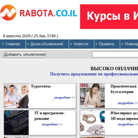
8 августа 2026 ( 25 Ава, 5786 ).
Главная
Доска объявлений
Новости
Правила
Помощ
ВЫСОКО ОПЛАЧИ
Получить предложения по профессионально
Турагенты
Практическая
бухгалтерия
подробнее >>
подробнее >
IT и программи-
Ювелирное дел
рование
3D моделирова
подробнее >>
подробнее >