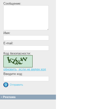
Сообщение:
Имя:
E-mail:
Код безопасности:
обновить, если не виден код
Введите код:
Реклама