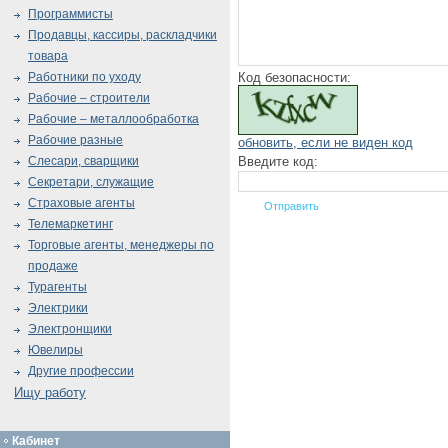
Программисты
Продавцы, кассиры, раскладчики
товара
Код безопасности:
Работники по уходу
Рабочие – строители
Рабочие – металлообработка
Рабочие разные
обновить, если не виден код
Введите код:
Слесари, сварщики
Секретари, служащие
Страховые агенты
Телемаркетинг
Торговые агенты, менеджеры по
продаже
Турагенты
Электрики
Электронщики
Ювелиры
Другие профессии
Ищу работу
Кабинет