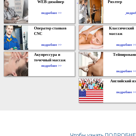
WEB-дизайнер
Риэлтер
​
подробнее >>
подро
Оператор станков
Классический
CNC
массаж
подробнее >>
подробнее >
Акупрессура и
Тейпирован
точечный массаж
подробнее >>
подробнее >
Английский я
подробнее >