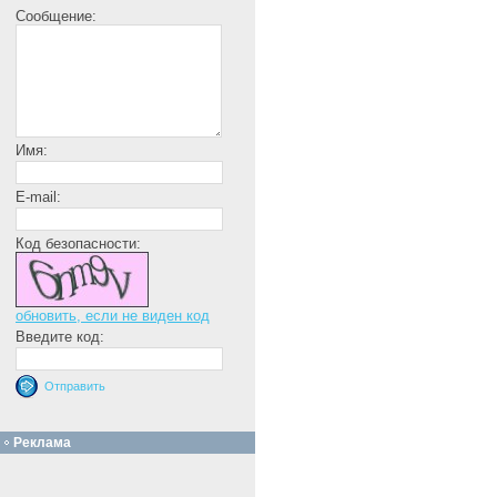
Сообщение:
Имя:
E-mail:
Код безопасности:
обновить, если не виден код
Введите код:
Реклама