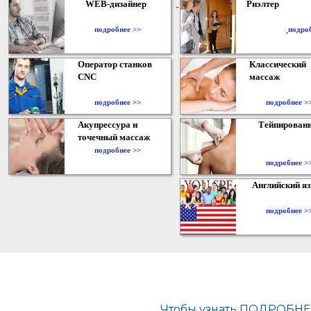
WEB-дизайнер
Риэлтер
​
подробнее >>
подро
Оператор станков
Классический
CNC
массаж
подробнее >>
подробнее >
Акупрессура и
Тейпирован
точечный массаж
подробнее >>
подробнее >
Английский я
подробнее >