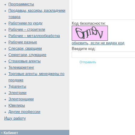
Программисты
Продавцы, кассиры, раскладчики
товара
Код безопасности:
Работники по уходу
Рабочие – строители
Рабочие – металлообработка
Рабочие разные
обновить, если не виден код
Введите код:
Слесари, сварщики
Секретари, служащие
Страховые агенты
Телемаркетинг
Торговые агенты, менеджеры по
продаже
Турагенты
Электрики
Электронщики
Ювелиры
Другие профессии
Ищу работу
Кабинет