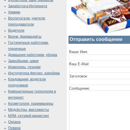
Бухгалтера, банк, финансы
Заработок в Интернете
Химики
Воспитатели, учителя,
преподаватели
Водители
Врачи, фармацевты
Отправить сообщение
Гостиничные работники,
горничные
Ваше Имя:
Домашние работники, уборка
Закройщики, швеи
Ваш E-Mail:
Инженеры, техники
Инструктора фитнес, аэробика
Заголовок:
Кладовщики, водители
погрузчиков
Сообщение:
Компьютерные технологии и
интернет
Косметологи, парикмахеры
Медсёстры, массажисты
МЛМ, сетевой маркетинг
Охрана
Повара