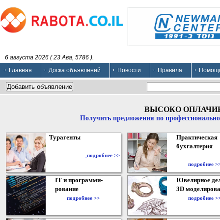
6 августа 2026 ( 23 Ава, 5786 ).
Главная
Доска объявлений
Новости
Правила
Помощ
ВЫСОКО ОПЛАЧИ
Получить предложения по профессионально
Турагенты
Практическая
бухгалтерия
подробнее >>
подробнее >
IT и программи-
Ювелирное дел
рование
3D моделирова
подробнее >>
подробнее >