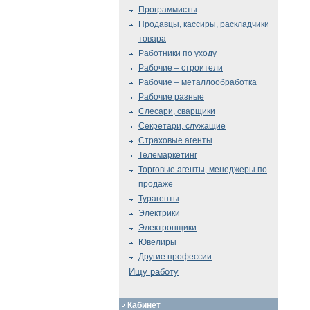
Программисты
Продавцы, кассиры, раскладчики
товара
Работники по уходу
Рабочие – строители
Рабочие – металлообработка
Рабочие разные
Слесари, сварщики
Секретари, служащие
Страховые агенты
Телемаркетинг
Торговые агенты, менеджеры по
продаже
Турагенты
Электрики
Электронщики
Ювелиры
Другие профессии
Ищу работу
Кабинет