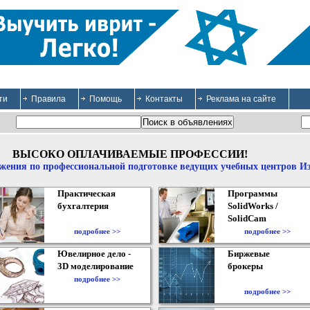
ти
Правила
Помощь
Контакты
Реклама на сайте
ВЫСОКО ОПЛАЧИВАЕМЫЕ ПРОФЕССИИ!
жения по профессиональной подготовке ведущих учебных центров И
Практическая
Программы
бухгалтерия
SolidWorks /
SolidCam
подробнее >>
подробнее >>
Ювелирное дело -
Биржевые
3D моделирование
брокеры
подробнее >>
подробнее >>