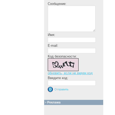
Сообщение:
Имя:
E-mail:
Код безопасности:
обновить, если не виден код
Введите код:
Реклама