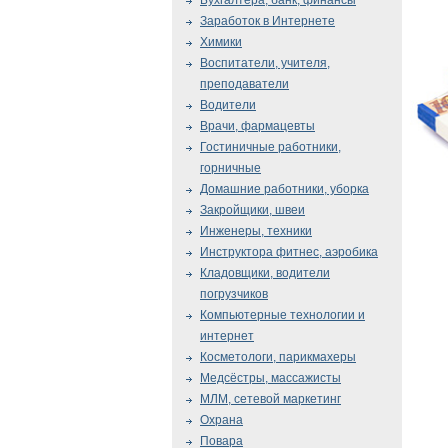
Бухгалтера, банк, финансы
Заработок в Интернете
Химики
Воспитатели, учителя,
преподаватели
Водители
Врачи, фармацевты
Гостиничные работники,
горничные
Домашние работники, уборка
Закройщики, швеи
Инженеры, техники
Инструктора фитнес, аэробика
Кладовщики, водители
погрузчиков
Компьютерные технологии и
интернет
Косметологи, парикмахеры
Медсёстры, массажисты
МЛМ, сетевой маркетинг
Охрана
Повара