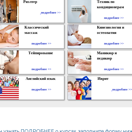
Риэлтер
Техник по
кондиционерам
​
подробнее >>
подробнее >>
Классический
Кинезиология и
массаж
остеопатия
подробнее >>
подробнее >>
Тейпирование
Маникюр и
педикюр
подробнее >>
подробнее >>
Английский язык
Иврит
подробнее >>
подробнее >>