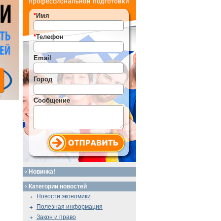
*
Имя
*
Телефон
Email
Город
Сообщение
Новинка!
Категории новостей
Новости экономики
Полезная информация
Закон и право