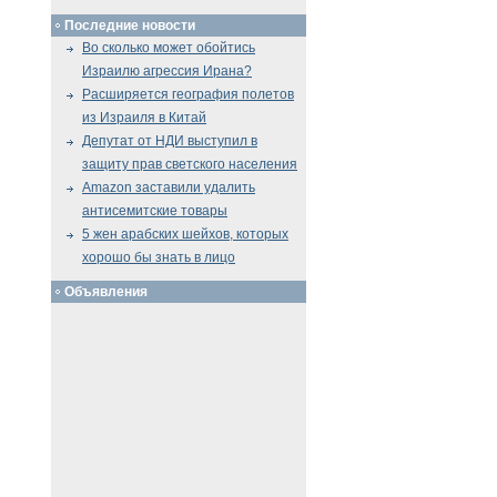
Последние новости
Во сколько может обойтись
Израилю агрессия Ирана?
Расширяется география полетов
из Израиля в Китай
Депутат от НДИ выступил в
защиту прав светского населения
Amazon заставили удалить
антисемитские товары
5 жен арабских шейхов, которых
хорошо бы знать в лицо
Объявления