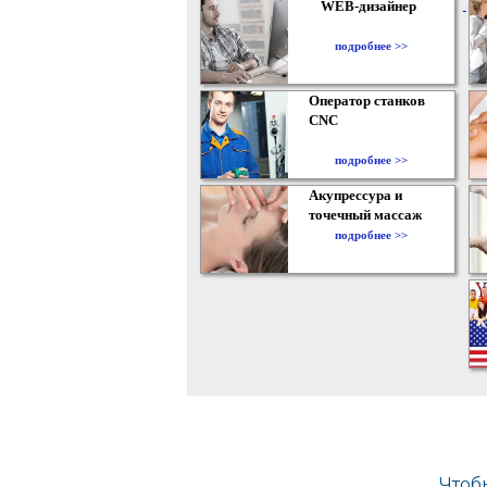
WEB-дизайнер
подробнее >>
Оператор станков
CNC
подробнее >>
Акупрессура и
точечный массаж
подробнее >>