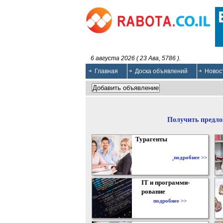
6 августа 2026 ( 23 Ава, 5786 ).
Главная
Доска объявлений
Новос
Получить предло
Турагенты
подробнее >>
IT и программи-
рование
подробнее >>