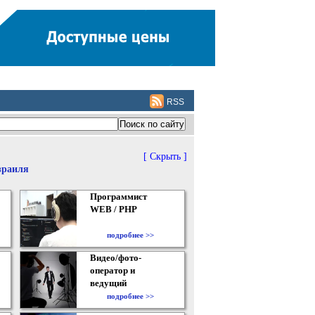
RSS
[ Скрыть ]
зраиля
Программист
WEB / PHP
подробнее >>
Видео/фото-
оператор и
ведущий
подробнее >>