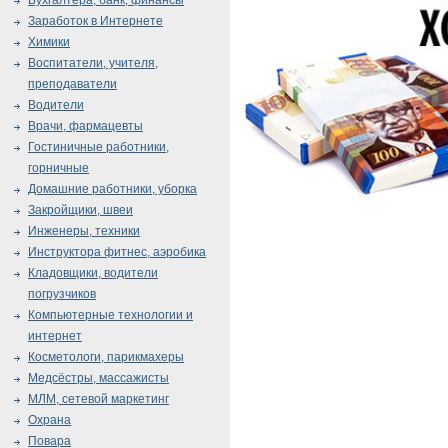
Бухгалтера, банк, финансы
Заработок в Интернете
Химики
Воспитатели, учителя,
преподаватели
Водители
Врачи, фармацевты
Гостиничные работники,
горничные
Домашние работники, уборка
Закройщики, швеи
Инженеры, техники
Инструктора фитнес, аэробика
Кладовщики, водители
погрузчиков
Компьютерные технологии и
интернет
Косметологи, парикмахеры
Медсёстры, массажисты
МЛМ, сетевой маркетинг
Охрана
Повара