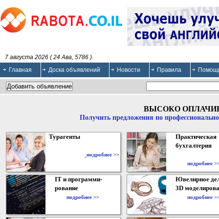
7 августа 2026 ( 24 Ава, 5786 ).
Главная
Доска объявлений
Новости
Правила
Помощ
ВЫСОКО ОПЛАЧИ
Получить предложения по профессионально
Турагенты
Практическая
бухгалтерия
подробнее >>
подробнее >
IT и программи-
Ювелирное дел
рование
3D моделирова
подробнее >>
подробнее >