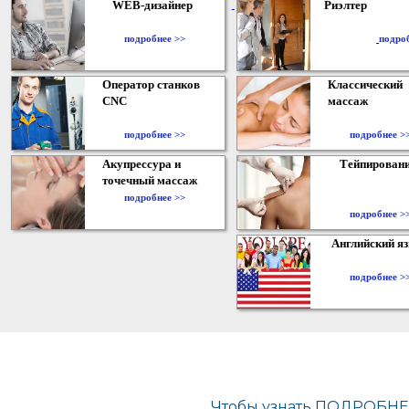
WEB-дизайнер
Риэлтер
​
подробнее >>
подро
Оператор станков
Классический
CNC
массаж
подробнее >>
подробнее >
Акупрессура и
Тейпирован
точечный массаж
подробнее >>
подробнее >
Английский я
подробнее >