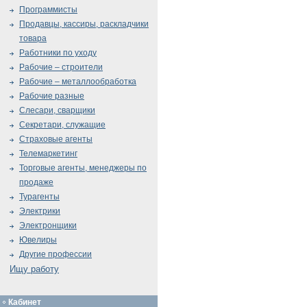
Программисты
Продавцы, кассиры, раскладчики
товара
Работники по уходу
Рабочие – строители
Рабочие – металлообработка
Рабочие разные
Слесари, сварщики
Секретари, служащие
Страховые агенты
Телемаркетинг
Торговые агенты, менеджеры по
продаже
Турагенты
Электрики
Электронщики
Ювелиры
Другие профессии
Ищу работу
Кабинет