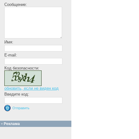
Сообщение:
Имя:
E-mail:
Код безопасности:
обновить, если не виден код
Введите код:
Реклама