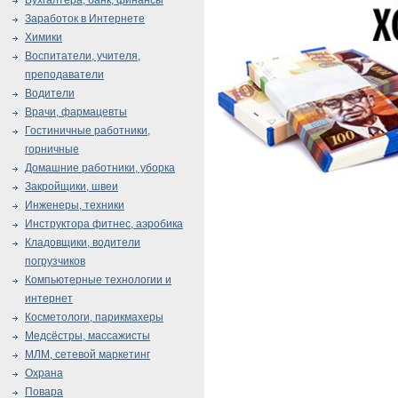
Бухгалтера, банк, финансы
Заработок в Интернете
Химики
Воспитатели, учителя,
преподаватели
Водители
Врачи, фармацевты
Гостиничные работники,
горничные
Домашние работники, уборка
Закройщики, швеи
Инженеры, техники
Инструктора фитнес, аэробика
Кладовщики, водители
погрузчиков
Компьютерные технологии и
интернет
Косметологи, парикмахеры
Медсёстры, массажисты
МЛМ, сетевой маркетинг
Охрана
Повара