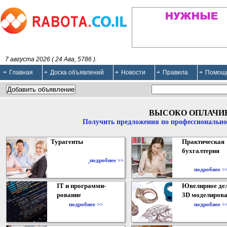
7 августа 2026 ( 24 Ава, 5786 ).
Главная
Доска объявлений
Новости
Правила
Помощ
ВЫСОКО ОПЛАЧИ
Получить предложения по профессионально
Турагенты
Практическая
бухгалтерия
подробнее >>
подробнее >
IT и программи-
Ювелирное дел
рование
3D моделирова
подробнее >>
подробнее >