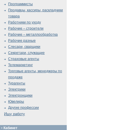
Программисты
Продавцы, кассиры, раскладчики
товара
Работники по уходу
Рабочие – строители
Рабочие – металлообработка
Рабочие разные
Слесари, сварщики
Секретари, служащие
Страховые агенты
Телемаркетинг
Торговые агенты, менеджеры по
продаже
Турагенты
Электрики
Электронщики
Ювелиры
Другие профессии
Ищу работу
Кабинет