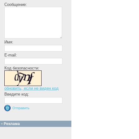
Сообщение:
Имя:
E-mail:
Код безопасности:
обновить, если не виден код
Введите код:
Реклама