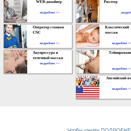
WEB-дизайнер
Риэлтер
​
подробнее >>
подро
Оператор станков
Классический
CNC
массаж
подробнее >>
подробнее >
Акупрессура и
Тейпирован
точечный массаж
подробнее >>
подробнее >
Английский я
подробнее >