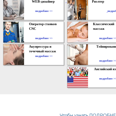
WEB-дизайнер
Риэлтер
​
подробнее >>
подро
Оператор станков
Классический
CNC
массаж
подробнее >>
подробнее >
Акупрессура и
Тейпирован
точечный массаж
подробнее >>
подробнее >
Английский я
подробнее >