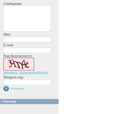
Сообщение:
Имя:
E-mail:
Код безопасности:
обновить, если не виден код
Введите код:
Реклама