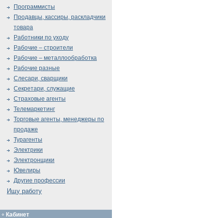
Программисты
Продавцы, кассиры, раскладчики
товара
Работники по уходу
Рабочие – строители
Рабочие – металлообработка
Рабочие разные
Слесари, сварщики
Секретари, служащие
Страховые агенты
Телемаркетинг
Торговые агенты, менеджеры по
продаже
Турагенты
Электрики
Электронщики
Ювелиры
Другие профессии
Ищу работу
Кабинет