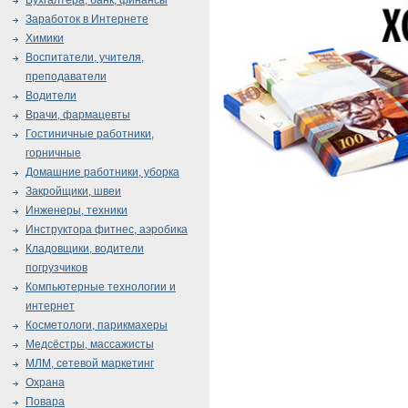
Бухгалтера, банк, финансы
Заработок в Интернете
Химики
Воспитатели, учителя,
преподаватели
Водители
Врачи, фармацевты
Гостиничные работники,
горничные
Домашние работники, уборка
Закройщики, швеи
Инженеры, техники
Инструктора фитнес, аэробика
Кладовщики, водители
погрузчиков
Компьютерные технологии и
интернет
Косметологи, парикмахеры
Медсёстры, массажисты
МЛМ, сетевой маркетинг
Охрана
Повара