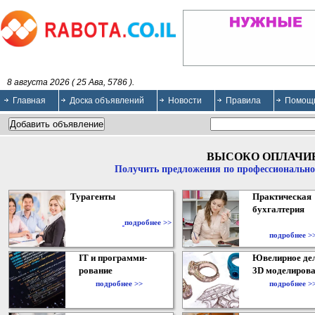
8 августа 2026 ( 25 Ава, 5786 ).
Главная
Доска объявлений
Новости
Правила
Помощ
ВЫСОКО ОПЛАЧИ
Получить предложения по профессионально
Турагенты
Практическая
бухгалтерия
подробнее >>
подробнее >
IT и программи-
Ювелирное дел
рование
3D моделирова
подробнее >>
подробнее >