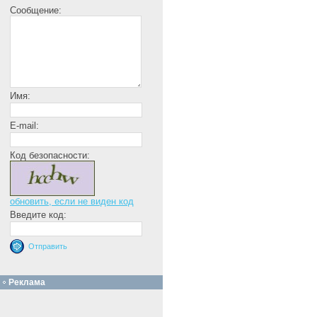
Сообщение:
Имя:
E-mail:
Код безопасности:
обновить, если не виден код
Введите код:
Реклама