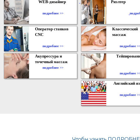
WEB-дизайнер
Риэлтер
​
подробнее >>
подро
Оператор станков
Классический
CNC
массаж
подробнее >>
подробнее >
Акупрессура и
Тейпирован
точечный массаж
подробнее >>
подробнее >
Английский я
подробнее >