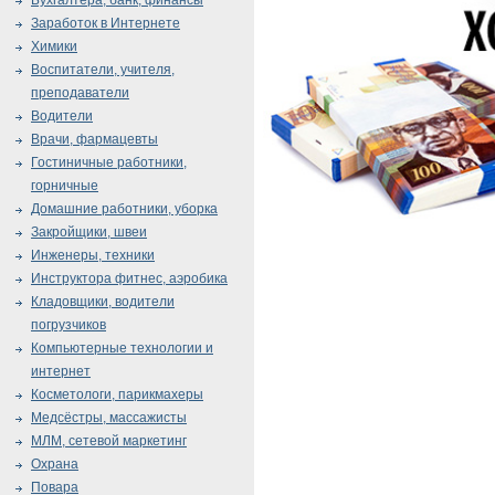
Бухгалтера, банк, финансы
Заработок в Интернете
Химики
Воспитатели, учителя,
преподаватели
Водители
Врачи, фармацевты
Гостиничные работники,
горничные
Домашние работники, уборка
Закройщики, швеи
Инженеры, техники
Инструктора фитнес, аэробика
Кладовщики, водители
погрузчиков
Компьютерные технологии и
интернет
Косметологи, парикмахеры
Медсёстры, массажисты
МЛМ, сетевой маркетинг
Охрана
Повара