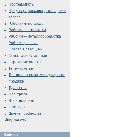
Программисты
Продавцы, кассиры, раскладчики
товара
Работники по уходу
Рабочие – строители
Рабочие – металлообработка
Рабочие разные
Слесари, сварщики
Секретари, служащие
Страховые агенты
Телемаркетинг
Торговые агенты, менеджеры по
продаже
Турагенты
Электрики
Электронщики
Ювелиры
Другие профессии
Ищу работу
Кабинет