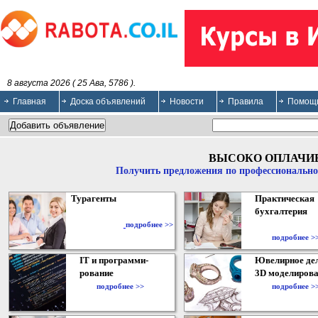
8 августа 2026 ( 25 Ава, 5786 ).
Главная
Доска объявлений
Новости
Правила
Помощ
ВЫСОКО ОПЛАЧИ
Получить предложения по профессионально
Турагенты
Практическая
бухгалтерия
подробнее >>
подробнее >
IT и программи-
Ювелирное дел
рование
3D моделирова
подробнее >>
подробнее >