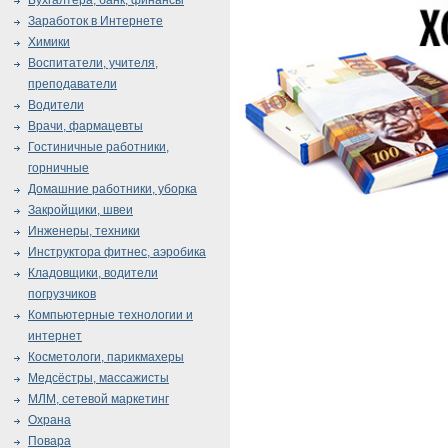
Бухгалтера, банк, финансы
Заработок в Интернете
Химики
Воспитатели, учителя,
преподаватели
Водители
Врачи, фармацевты
Гостиничные работники,
горничные
Домашние работники, уборка
Закройщики, швеи
Инженеры, техники
Инструктора фитнес, аэробика
Кладовщики, водители
погрузчиков
Компьютерные технологии и
интернет
Косметологи, парикмахеры
Медсёстры, массажисты
МЛМ, сетевой маркетинг
Охрана
Повара