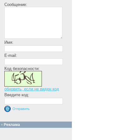
Сообщение:
Имя:
E-mail:
Код безопасности:
обновить, если не виден код
Введите код:
Реклама