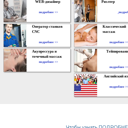
WEB-дизайнер
Риэлтер
​
подробнее >>
подро
Оператор станков
Классический
CNC
массаж
подробнее >>
подробнее >
Акупрессура и
Тейпирован
точечный массаж
подробнее >>
подробнее >
Английский я
подробнее >