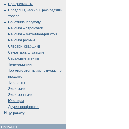
Программисты
Продавцы, кассиры, раскладчики
товара
Работники по уходу
Рабочие – строители
Рабочие – металлообработка
Рабочие разные
Слесари, сварщики
Секретари, служащие
Страховые агенты
Телемаркетинг
Торговые агенты, менеджеры по
продаже
Турагенты
Электрики
Электронщики
Ювелиры
Другие профессии
Ищу работу
Кабинет