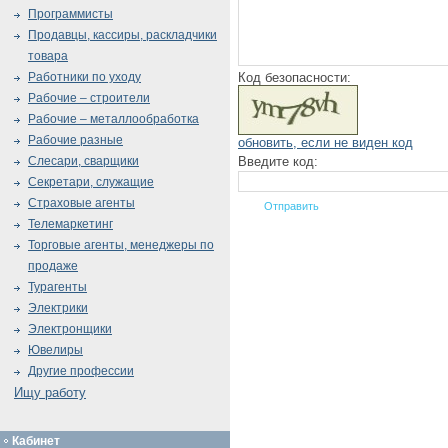
Программисты
Продавцы, кассиры, раскладчики
товара
Код безопасности:
Работники по уходу
Рабочие – строители
Рабочие – металлообработка
Рабочие разные
обновить, если не виден код
Введите код:
Слесари, сварщики
Секретари, служащие
Страховые агенты
Телемаркетинг
Торговые агенты, менеджеры по
продаже
Турагенты
Электрики
Электронщики
Ювелиры
Другие профессии
Ищу работу
Кабинет