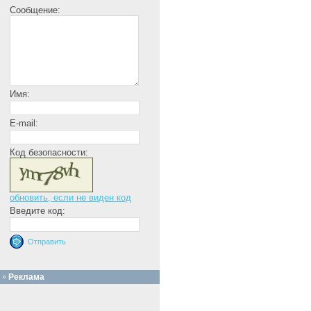
Сообщение:
Имя:
E-mail:
Код безопасности:
обновить, если не виден код
Введите код:
Реклама