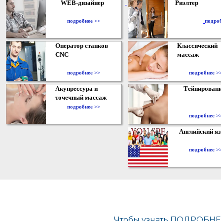
WEB-дизайнер
Риэлтер
​
подробнее >>
подро
Оператор станков
Классический
CNC
массаж
подробнее >>
подробнее >
Акупрессура и
Тейпирован
точечный массаж
подробнее >>
подробнее >
Английский я
подробнее >