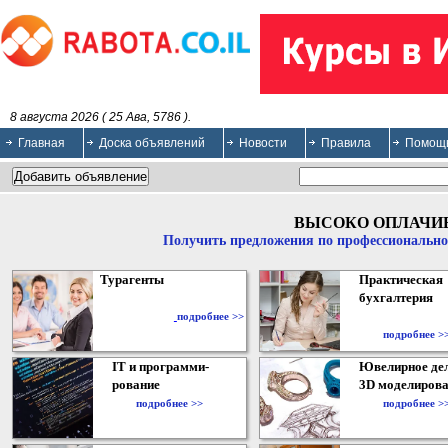
8 августа 2026 ( 25 Ава, 5786 ).
Главная
Доска объявлений
Новости
Правила
Помощ
ВЫСОКО ОПЛАЧИ
Получить предложения по профессионально
Турагенты
Практическая
бухгалтерия
подробнее >>
подробнее >
IT и программи-
Ювелирное дел
рование
3D моделирова
подробнее >>
подробнее >