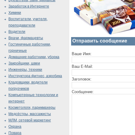
Бухгалтера, банк, финансы
Заработок в Интернете
Химики
Воспитатели, учителя,
преподаватели
Водители
Врачи, фармацевты
Отправить сообщение
Гостиничные работники,
горничные
Ваше Имя:
Домашние работники, уборка
Закройщики, швеи
Ваш E-Mail:
Инженеры, техники
Инструктора фитнес, аэробика
Заголовок:
Кладовщики, водители
погрузчиков
Сообщение:
Компьютерные технологии и
интернет
Косметологи, парикмахеры
Медсёстры, массажисты
МЛМ, сетевой маркетинг
Охрана
Повара