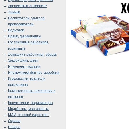
Бухгалтера, банк, финансы
Заработок в Интернете
Химики
Воспитатели, учителя,
преподаватели
Водители
Врачи, фармацевты
Гостиничные работники,
горничные
Домашние работники, уборка
Закройщики, швеи
Инженеры, техники
Инструктора фитнес, аэробика
Кладовщики, водители
погрузчиков
Компьютерные технологии и
интернет
Косметологи, парикмахеры
Медсёстры, массажисты
МЛМ, сетевой маркетинг
Охрана
Повара