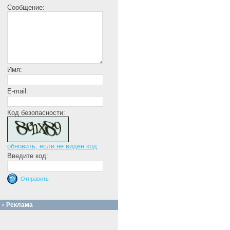
Сообщение:
Имя:
E-mail:
Код безопасности:
обновить, если не виден код
Введите код:
Реклама