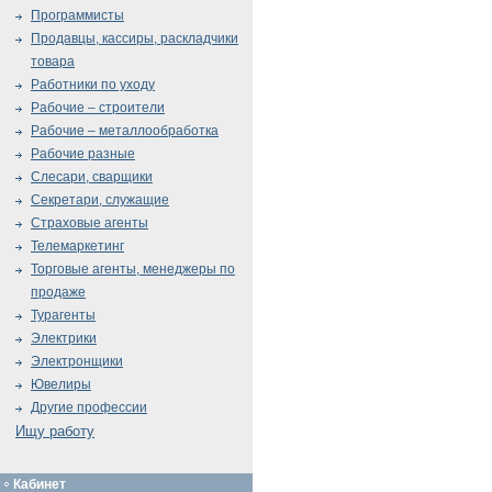
Программисты
Продавцы, кассиры, раскладчики
товара
Работники по уходу
Рабочие – строители
Рабочие – металлообработка
Рабочие разные
Слесари, сварщики
Секретари, служащие
Страховые агенты
Телемаркетинг
Торговые агенты, менеджеры по
продаже
Турагенты
Электрики
Электронщики
Ювелиры
Другие профессии
Ищу работу
Кабинет