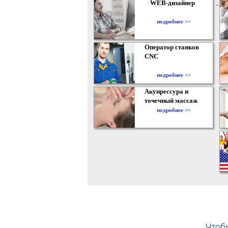
WEB-дизайнер
подробнее >>
Оператор станков
CNC
подробнее >>
Акупрессура и
точечный массаж
подробнее >>