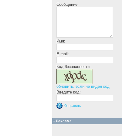
Сообщение:
Имя:
E-mail:
Код безопасности:
обновить, если не виден код
Введите код:
Реклама