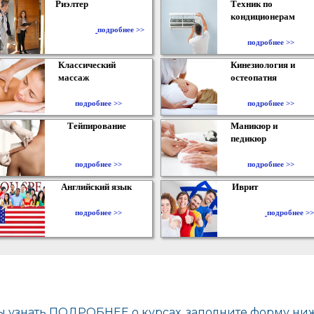
Риэлтер
Техник по
кондиционерам
​
подробнее >>
подробнее >>
Классический
Кинезиология и
массаж
остеопатия
подробнее >>
подробнее >>
Тейпирование
Маникюр и
педикюр
подробнее >>
подробнее >>
Английский язык
Иврит
подробнее >>
подробнее >>