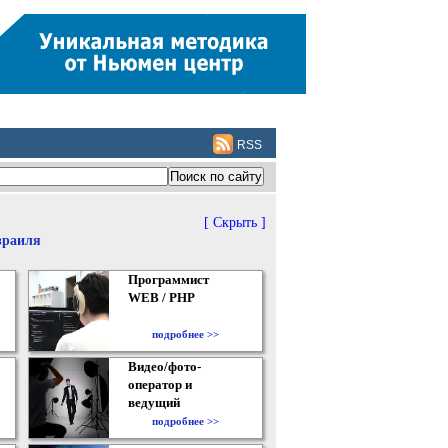
RSS
[ Скрыть ]
зраиля
Программист
WEB / PHP
подробнее >>
Видео/фото-
оператор и
ведущий
подробнее >>