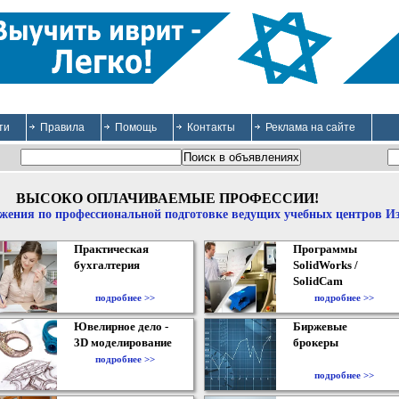
ти
Правила
Помощь
Контакты
Реклама на сайте
ВЫСОКО ОПЛАЧИВАЕМЫЕ ПРОФЕССИИ!
жения по профессиональной подготовке ведущих учебных центров И
Практическая
Программы
бухгалтерия
SolidWorks /
SolidCam
подробнее >>
подробнее >>
Ювелирное дело -
Биржевые
3D моделирование
брокеры
подробнее >>
подробнее >>