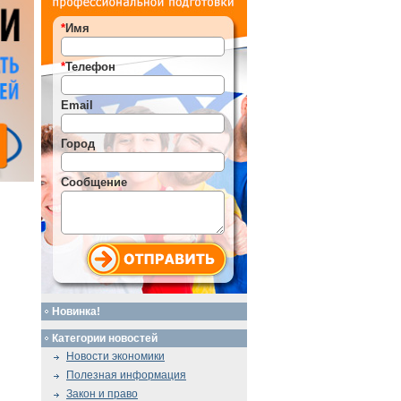
*
Имя
*
Телефон
Email
Город
Сообщение
Новинка!
Категории новостей
Новости экономики
Полезная информация
Закон и право