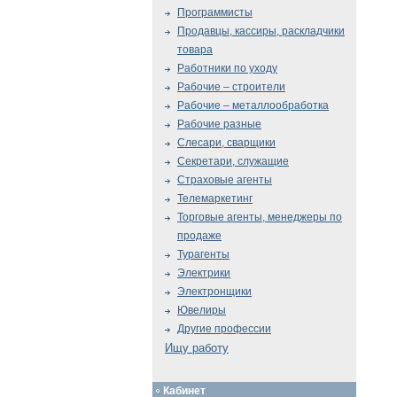
Программисты
Продавцы, кассиры, раскладчики
товара
Работники по уходу
Рабочие – строители
Рабочие – металлообработка
Рабочие разные
Слесари, сварщики
Секретари, служащие
Страховые агенты
Телемаркетинг
Торговые агенты, менеджеры по
продаже
Турагенты
Электрики
Электронщики
Ювелиры
Другие профессии
Ищу работу
Кабинет