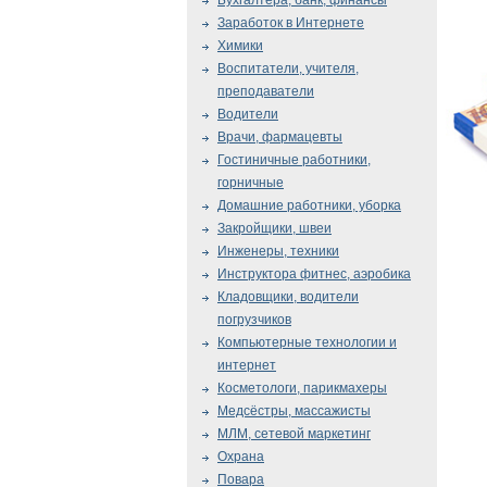
Бухгалтера, банк, финансы
Заработок в Интернете
Химики
Воспитатели, учителя,
преподаватели
Водители
Врачи, фармацевты
Гостиничные работники,
горничные
Домашние работники, уборка
Закройщики, швеи
Инженеры, техники
Инструктора фитнес, аэробика
Кладовщики, водители
погрузчиков
Компьютерные технологии и
интернет
Косметологи, парикмахеры
Медсёстры, массажисты
МЛМ, сетевой маркетинг
Охрана
Повара