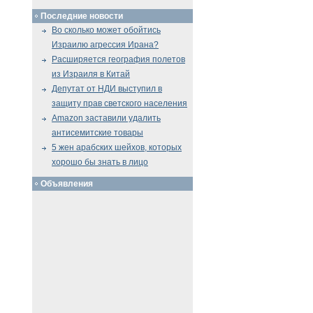
Последние новости
Во сколько может обойтись
Израилю агрессия Ирана?
Расширяется география полетов
из Израиля в Китай
Депутат от НДИ выступил в
защиту прав светского населения
Amazon заставили удалить
антисемитские товары
5 жен арабских шейхов, которых
хорошо бы знать в лицо
Объявления