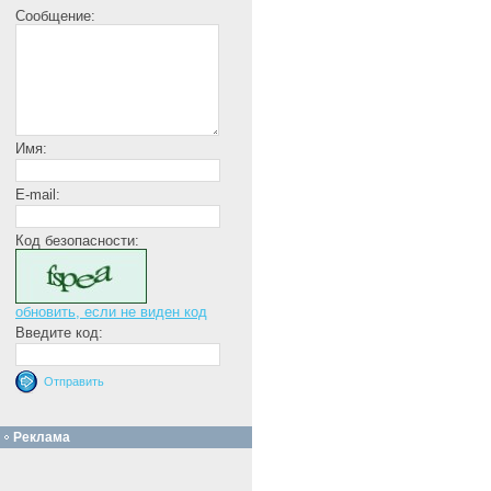
Сообщение:
Имя:
E-mail:
Код безопасности:
обновить, если не виден код
Введите код:
Реклама