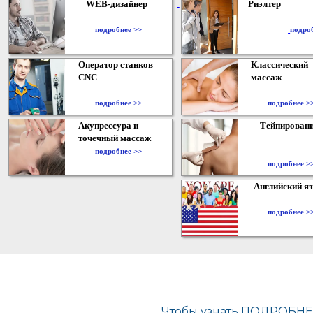
WEB-дизайнер
Риэлтер
​
подробнее >>
подро
Оператор станков
Классический
CNC
массаж
подробнее >>
подробнее >
Акупрессура и
Тейпирован
точечный массаж
подробнее >>
подробнее >
Английский я
подробнее >