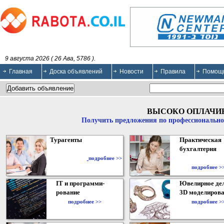
9 августа 2026 ( 26 Ава, 5786 ).
Главная
Доска объявлений
Новости
Правила
Помощ
ВЫСОКО ОПЛАЧИ
Получить предложения по профессионально
Турагенты
Практическая
бухгалтерия
подробнее >>
подробнее >
IT и программи-
Ювелирное дел
рование
3D моделирова
подробнее >>
подробнее >