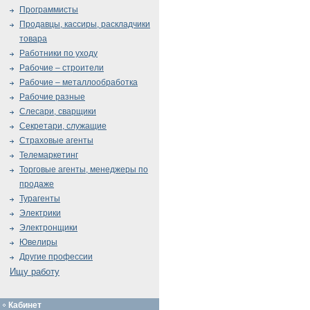
Программисты
Продавцы, кассиры, раскладчики
товара
Работники по уходу
Рабочие – строители
Рабочие – металлообработка
Рабочие разные
Слесари, сварщики
Секретари, служащие
Страховые агенты
Телемаркетинг
Торговые агенты, менеджеры по
продаже
Турагенты
Электрики
Электронщики
Ювелиры
Другие профессии
Ищу работу
Кабинет