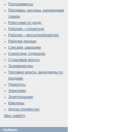
Программисты
Продавцы, кассиры, раскладчики
товара
Работники по уходу
Рабочие – строители
Рабочие – металлообработка
Рабочие разные
Слесари, сварщики
Секретари, служащие
Страховые агенты
Телемаркетинг
Торговые агенты, менеджеры по
продаже
Турагенты
Электрики
Электронщики
Ювелиры
Другие профессии
Ищу работу
Кабинет