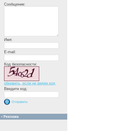
Сообщение:
Имя:
E-mail:
Код безопасности:
обновить, если не виден код
Введите код:
Реклама