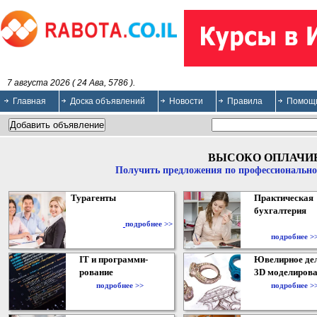
7 августа 2026 ( 24 Ава, 5786 ).
Главная
Доска объявлений
Новости
Правила
Помощ
ВЫСОКО ОПЛАЧИ
Получить предложения по профессионально
Турагенты
Практическая
бухгалтерия
подробнее >>
подробнее >
IT и программи-
Ювелирное дел
рование
3D моделирова
подробнее >>
подробнее >