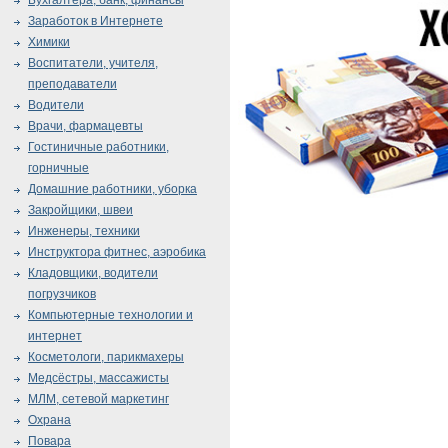
Бухгалтера, банк, финансы
Заработок в Интернете
Химики
Воспитатели, учителя,
преподаватели
Водители
Врачи, фармацевты
Гостиничные работники,
горничные
Домашние работники, уборка
Закройщики, швеи
Инженеры, техники
Инструктора фитнес, аэробика
Кладовщики, водители
погрузчиков
Компьютерные технологии и
интернет
Косметологи, парикмахеры
Медсёстры, массажисты
МЛМ, сетевой маркетинг
Охрана
Повара