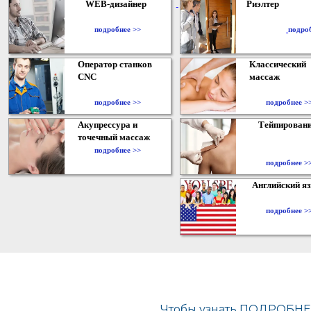
WEB-дизайнер
Риэлтер
​
подробнее >>
подро
Оператор станков
Классический
CNC
массаж
подробнее >>
подробнее >
Акупрессура и
Тейпирован
точечный массаж
подробнее >>
подробнее >
Английский я
подробнее >