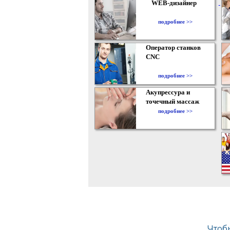
WEB-дизайнер
подробнее >>
Оператор станков
CNC
подробнее >>
Акупрессура и
точечный массаж
подробнее >>