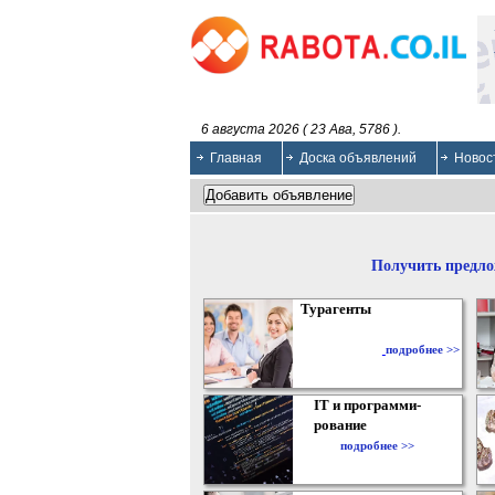
6 августа 2026 ( 23 Ава, 5786 ).
Главная
Доска объявлений
Новос
Получить предло
Турагенты
подробнее >>
IT и программи-
рование
подробнее >>