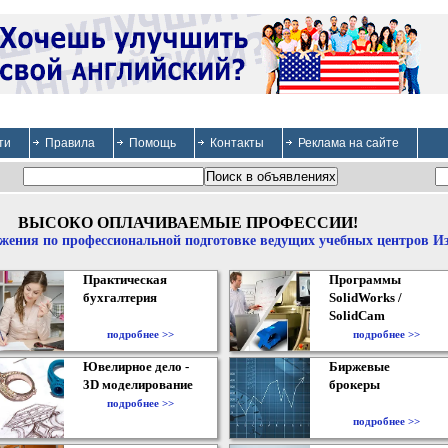
ти
Правила
Помощь
Контакты
Реклама на сайте
ВЫСОКО ОПЛАЧИВАЕМЫЕ ПРОФЕССИИ!
жения по профессиональной подготовке ведущих учебных центров И
Практическая
Программы
бухгалтерия
SolidWorks /
SolidCam
подробнее >>
подробнее >>
Ювелирное дело -
Биржевые
3D моделирование
брокеры
подробнее >>
подробнее >>