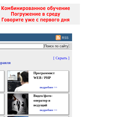
RSS
[ Скрыть ]
зраиля
Программист
WEB / PHP
подробнее >>
Видео/фото-
оператор и
ведущий
подробнее >>