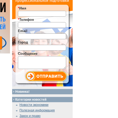
*
Имя
*
Телефон
Email
Город
Сообщение
Новинка!
Категории новостей
Новости экономики
Полезная информация
Закон и право