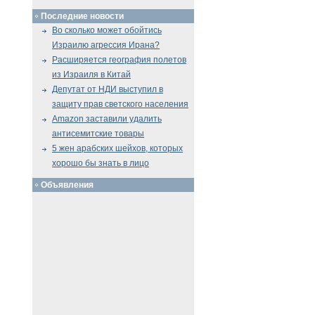
Последние новости
Во сколько может обойтись
Израилю агрессия Ирана?
Расширяется география полетов
из Израиля в Китай
Депутат от НДИ выступил в
защиту прав светского населения
Amazon заставили удалить
антисемитские товары
5 жен арабских шейхов, которых
хорошо бы знать в лицо
Объявления