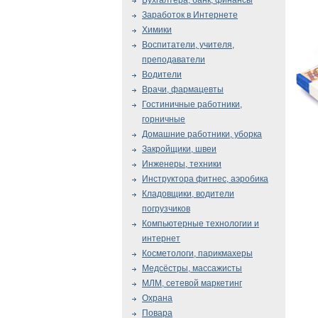
Бухгалтера, банк, финансы
Заработок в Интернете
Химики
Воспитатели, учителя,
преподаватели
Водители
Врачи, фармацевты
Гостиничные работники,
горничные
Домашние работники, уборка
Закройщики, швеи
Инженеры, техники
Инструктора фитнес, аэробика
Кладовщики, водители
погрузчиков
Компьютерные технологии и
интернет
Косметологи, парикмахеры
Медсёстры, массажисты
МЛМ, сетевой маркетинг
Охрана
Повара