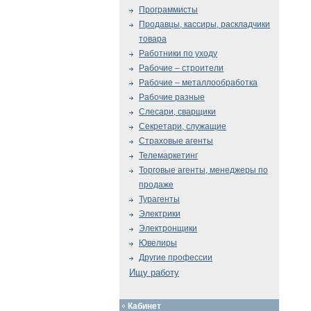
Программисты
Продавцы, кассиры, раскладчики
товара
Работники по уходу
Рабочие – строители
Рабочие – металлообработка
Рабочие разные
Слесари, сварщики
Секретари, служащие
Страховые агенты
Телемаркетинг
Торговые агенты, менеджеры по
продаже
Турагенты
Электрики
Электронщики
Ювелиры
Другие профессии
Ищу работу
Кабинет