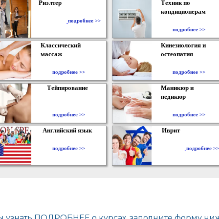
Риэлтер
Техник по
кондиционерам
​
подробнее >>
подробнее >>
Классический
Кинезиология и
массаж
остеопатия
подробнее >>
подробнее >>
Тейпирование
Маникюр и
педикюр
подробнее >>
подробнее >>
Английский язык
Иврит
подробнее >>
подробнее >>