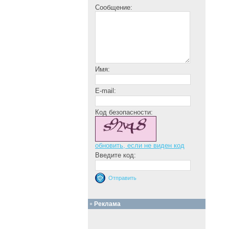
Сообщение:
Имя:
E-mail:
Код безопасности:
обновить, если не виден код
Введите код:
Реклама