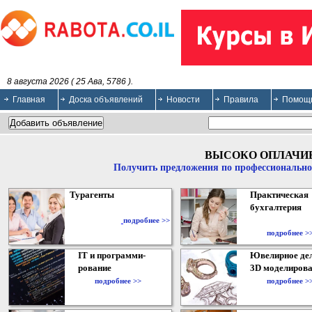
8 августа 2026 ( 25 Ава, 5786 ).
Главная
Доска объявлений
Новости
Правила
Помощ
ВЫСОКО ОПЛАЧИ
Получить предложения по профессионально
Турагенты
Практическая
бухгалтерия
подробнее >>
подробнее >
IT и программи-
Ювелирное дел
рование
3D моделирова
подробнее >>
подробнее >