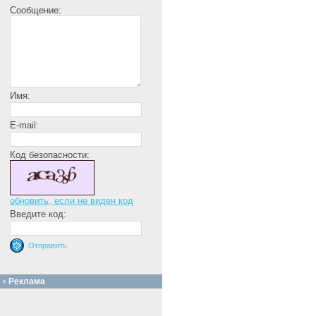
Сообщение:
Имя:
E-mail:
Код безопасности:
обновить, если не виден код
Введите код:
Реклама