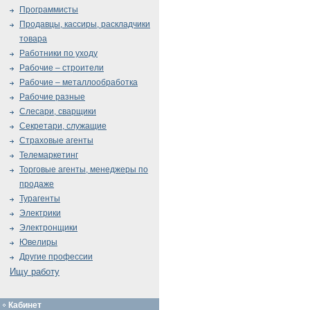
Программисты
Продавцы, кассиры, раскладчики
товара
Работники по уходу
Рабочие – строители
Рабочие – металлообработка
Рабочие разные
Слесари, сварщики
Секретари, служащие
Страховые агенты
Телемаркетинг
Торговые агенты, менеджеры по
продаже
Турагенты
Электрики
Электронщики
Ювелиры
Другие профессии
Ищу работу
Кабинет