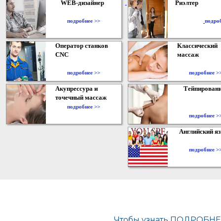
WEB-дизайнер
Риэлтер
​
подробнее >>
подро
Оператор станков
Классический
CNC
массаж
подробнее >>
подробнее >
Акупрессура и
Тейпирован
точечный массаж
подробнее >>
подробнее >
Английский я
подробнее >