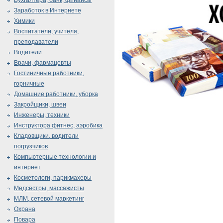
Бухгалтера, банк, финансы
Заработок в Интернете
Химики
Воспитатели, учителя,
преподаватели
Водители
Врачи, фармацевты
Гостиничные работники,
горничные
Домашние работники, уборка
Закройщики, швеи
Инженеры, техники
Инструктора фитнес, аэробика
Кладовщики, водители
погрузчиков
Компьютерные технологии и
интернет
Косметологи, парикмахеры
Медсёстры, массажисты
МЛМ, сетевой маркетинг
Охрана
Повара