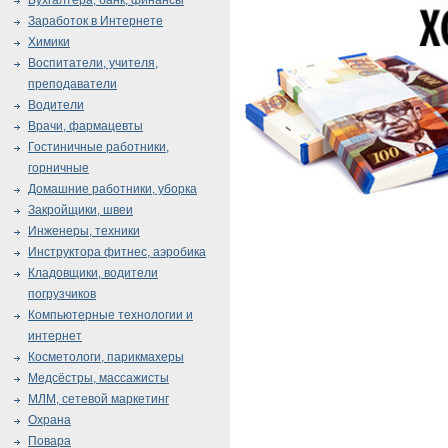
Бухгалтера, банк, финансы
Заработок в Интернете
Химики
Воспитатели, учителя,
преподаватели
Водители
Врачи, фармацевты
Гостиничные работники,
горничные
Домашние работники, уборка
Закройщики, швеи
Инженеры, техники
Инструктора фитнес, аэробика
Кладовщики, водители
погрузчиков
Компьютерные технологии и
интернет
Косметологи, парикмахеры
Медсёстры, массажисты
МЛМ, сетевой маркетинг
Охрана
Повара