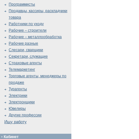
Программисты
Продавцы, кассиры, раскладчики
товара
Работники по уходу
Рабочие – строители
Рабочие – металлообработка
Рабочие разные
Слесари, сварщики
Секретари, служащие
Страховые агенты
Телемаркетинг
Торговые агенты, менеджеры по
продаже
Турагенты
Электрики
Электронщики
Ювелиры
Другие профессии
Ищу работу
Кабинет