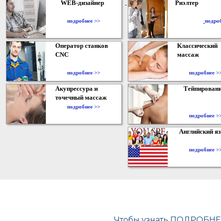
WEB-дизайнер
Риэлтер
​
подробнее >>
подро
Оператор станков
Классический
CNC
массаж
подробнее >>
подробнее >
Акупрессура и
Тейпирован
точечный массаж
подробнее >>
подробнее >
Английский я
подробнее >