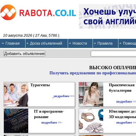
10 августа 2026 ( 27 Ава, 5786 ).
Главная
Доска объявлений
Новости
Правила
Помощ
ВЫСОКО ОПЛАЧИ
Получить предложения по профессионально
Турагенты
Практическая
бухгалтерия
подробнее >>
подробнее >
IT и программи-
Ювелирное дел
рование
3D моделирова
подробнее >>
подробнее >