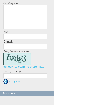
Сообщение:
Имя:
E-mail:
Код безопасности:
обновить, если не виден код
Введите код:
Реклама