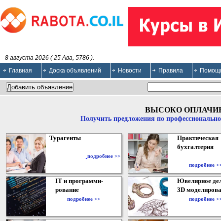
8 августа 2026 ( 25 Ава, 5786 ).
Главная
Доска объявлений
Новости
Правила
Помощ
ВЫСОКО ОПЛАЧИ
Получить предложения по профессионально
Турагенты
Практическая
бухгалтерия
подробнее >>
подробнее >
IT и программи-
Ювелирное дел
рование
3D моделирова
подробнее >>
подробнее >