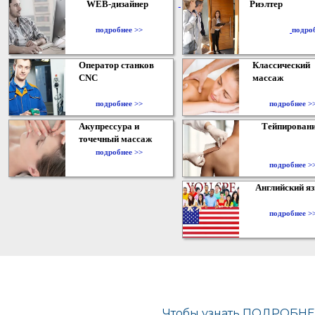
WEB-дизайнер
Риэлтер
​
подробнее >>
подро
Оператор станков
Классический
CNC
массаж
подробнее >>
подробнее >
Акупрессура и
Тейпирован
точечный массаж
подробнее >>
подробнее >
Английский я
подробнее >