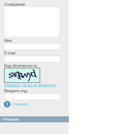
Сообщение:
Имя:
E-mail:
Код безопасности:
обновить, если не виден код
Введите код:
Реклама