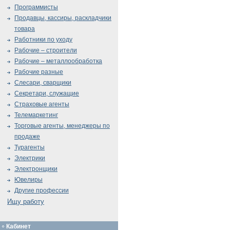
Программисты
Продавцы, кассиры, раскладчики
товара
Работники по уходу
Рабочие – строители
Рабочие – металлообработка
Рабочие разные
Слесари, сварщики
Секретари, служащие
Страховые агенты
Телемаркетинг
Торговые агенты, менеджеры по
продаже
Турагенты
Электрики
Электронщики
Ювелиры
Другие профессии
Ищу работу
Кабинет