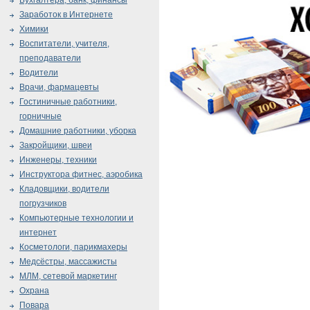
Бухгалтера, банк, финансы
Заработок в Интернете
Химики
Воспитатели, учителя,
преподаватели
Водители
Врачи, фармацевты
Гостиничные работники,
горничные
Домашние работники, уборка
Закройщики, швеи
Инженеры, техники
Инструктора фитнес, аэробика
Кладовщики, водители
погрузчиков
Компьютерные технологии и
интернет
Косметологи, парикмахеры
Медсёстры, массажисты
МЛМ, сетевой маркетинг
Охрана
Повара