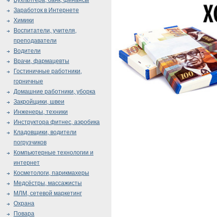
Бухгалтера, банк, финансы
Заработок в Интернете
Химики
Воспитатели, учителя,
преподаватели
Водители
Врачи, фармацевты
Гостиничные работники,
горничные
Домашние работники, уборка
Закройщики, швеи
Инженеры, техники
Инструктора фитнес, аэробика
Кладовщики, водители
погрузчиков
Компьютерные технологии и
интернет
Косметологи, парикмахеры
Медсёстры, массажисты
МЛМ, сетевой маркетинг
Охрана
Повара