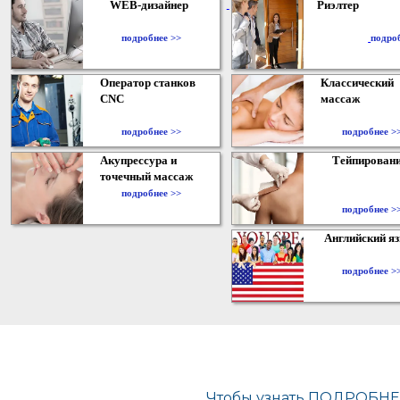
WEB-дизайнер
Риэлтер
​
подробнее >>
подро
Оператор станков
Классический
CNC
массаж
подробнее >>
подробнее >
Акупрессура и
Тейпирован
точечный массаж
подробнее >>
подробнее >
Английский я
подробнее >