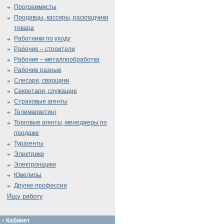
Программисты
Продавцы, кассиры, раскладчики
товара
Работники по уходу
Рабочие – строители
Рабочие – металлообработка
Рабочие разные
Слесари, сварщики
Секретари, служащие
Страховые агенты
Телемаркетинг
Торговые агенты, менеджеры по
продаже
Турагенты
Электрики
Электронщики
Ювелиры
Другие профессии
Ищу работу
Кабинет