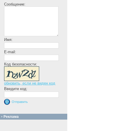
Сообщение:
Имя:
E-mail:
Код безопасности:
обновить, если не виден код
Введите код:
Реклама