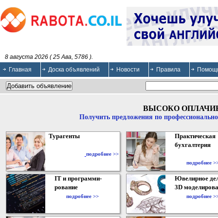
8 августа 2026 ( 25 Ава, 5786 ).
Главная
Доска объявлений
Новости
Правила
Помощ
ВЫСОКО ОПЛАЧИ
Получить предложения по профессионально
Турагенты
Практическая
бухгалтерия
подробнее >>
подробнее >
IT и программи-
Ювелирное дел
рование
3D моделирова
подробнее >>
подробнее >