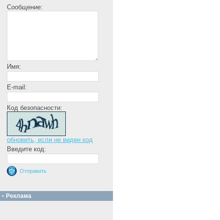
Сообщение:
Имя:
E-mail:
Код безопасности:
обновить, если не виден код
Введите код:
Реклама