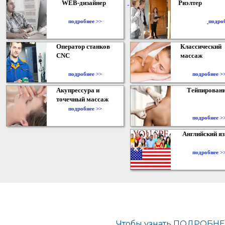
WEB-дизайнер
Риэлтер
​
подробнее >>
подро
Оператор станков
Классический
CNC
массаж
подробнее >>
подробнее >
Акупрессура и
Тейпирован
точечный массаж
подробнее >>
подробнее >
Английский я
подробнее >