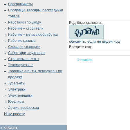
Программисты
Продавцы, кассиры, раскладчики
товара
Код безопасности:
Работники по уходу
Рабочие – строители
Рабочие – металлообработка
Рабочие разные
обновить, если не виден код
Введите код:
Слесари, сварщики
Секретари, служащие
Страховые агенты
Телемаркетинг
Торговые агенты, менеджеры по
продаже
Турагенты
Электрики
Электронщики
Ювелиры
Другие профессии
Ищу работу
Кабинет