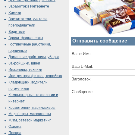
Бухгалтера, банк, финансы
Заработок в Интернете
Химики
Воспитатели, учителя,
преподаватели
Водители
Врачи, фармацевты
Отправить сообщение
Гостиничные работники,
горничные
Ваше Имя:
Домашние работники, уборка
Закройщики, швеи
Ваш E-Mail:
Инженеры, техники
Инструктора фитнес, аэробика
Заголовок:
Кладовщики, водители
погрузчиков
Сообщение:
Компьютерные технологии и
интернет
Косметологи, парикмахеры
Медсёстры, массажисты
МЛМ, сетевой маркетинг
Охрана
Повара