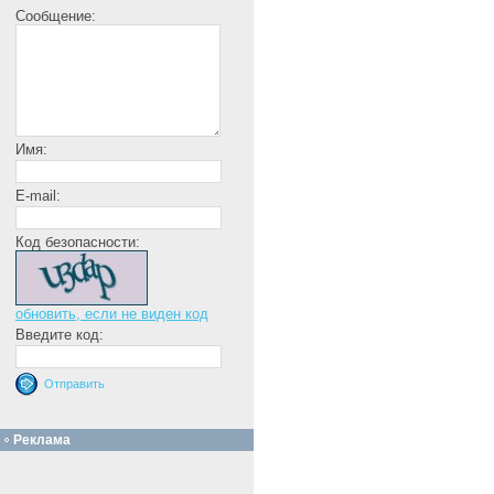
Сообщение:
Имя:
E-mail:
Код безопасности:
обновить, если не виден код
Введите код:
Реклама