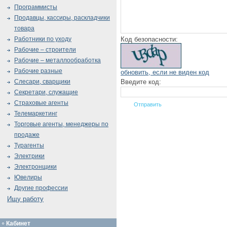
Программисты
Продавцы, кассиры, раскладчики
товара
Код безопасности:
Работники по уходу
Рабочие – строители
Рабочие – металлообработка
Рабочие разные
обновить, если не виден код
Введите код:
Слесари, сварщики
Секретари, служащие
Страховые агенты
Телемаркетинг
Торговые агенты, менеджеры по
продаже
Турагенты
Электрики
Электронщики
Ювелиры
Другие профессии
Ищу работу
Кабинет