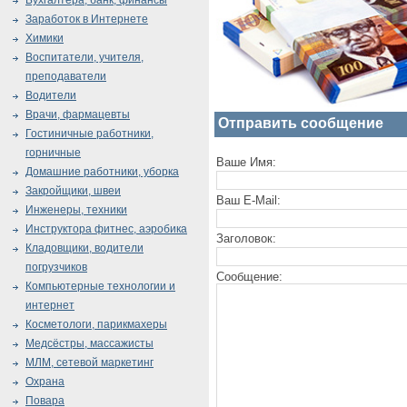
Бухгалтера, банк, финансы
Заработок в Интернете
Химики
Воспитатели, учителя,
преподаватели
Водители
Врачи, фармацевты
Отправить сообщение
Гостиничные работники,
горничные
Ваше Имя:
Домашние работники, уборка
Закройщики, швеи
Ваш E-Mail:
Инженеры, техники
Инструктора фитнес, аэробика
Заголовок:
Кладовщики, водители
погрузчиков
Сообщение:
Компьютерные технологии и
интернет
Косметологи, парикмахеры
Медсёстры, массажисты
МЛМ, сетевой маркетинг
Охрана
Повара