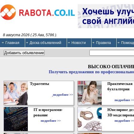
8 августа 2026 ( 25 Ава, 5786 ).
Главная
Доска объявлений
Новости
Правила
Помощ
ВЫСОКО ОПЛАЧИ
Получить предложения по профессионально
Турагенты
Практическая
бухгалтерия
подробнее >>
подробнее >
IT и программи-
Ювелирное дел
рование
3D моделирова
подробнее >>
подробнее >