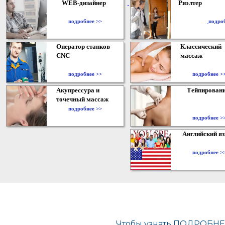
WEB-дизайнер
Риэлтер
​
подробнее >>
подро
Оператор станков
Классический
CNC
массаж
подробнее >>
подробнее >
Акупрессура и
Тейпирован
точечный массаж
подробнее >>
подробнее >
Английский я
подробнее >