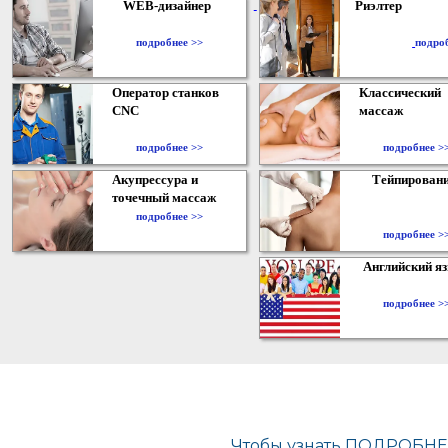
WEB-дизайнер
Риэлтер
​
подробнее >>
подро
Оператор станков
Классический
CNC
массаж
подробнее >>
подробнее >
Акупрессура и
Тейпирован
точечный массаж
подробнее >>
подробнее >
Английский я
подробнее >