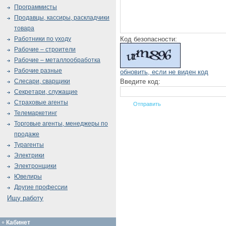
Программисты
Продавцы, кассиры, раскладчики
товара
Код безопасности:
Работники по уходу
Рабочие – строители
Рабочие – металлообработка
Рабочие разные
обновить, если не виден код
Введите код:
Слесари, сварщики
Секретари, служащие
Страховые агенты
Телемаркетинг
Торговые агенты, менеджеры по
продаже
Турагенты
Электрики
Электронщики
Ювелиры
Другие профессии
Ищу работу
Кабинет