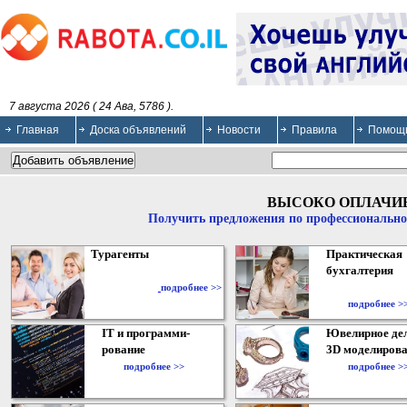
7 августа 2026 ( 24 Ава, 5786 ).
Главная
Доска объявлений
Новости
Правила
Помощ
ВЫСОКО ОПЛАЧИ
Получить предложения по профессионально
Турагенты
Практическая
бухгалтерия
подробнее >>
подробнее >
IT и программи-
Ювелирное дел
рование
3D моделирова
подробнее >>
подробнее >