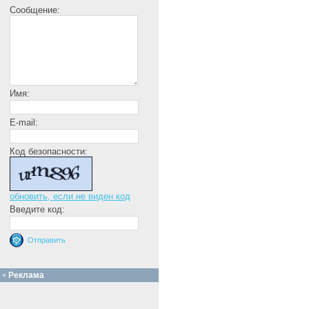
Сообщение:
Имя:
E-mail:
Код безопасности:
обновить, если не виден код
Введите код:
Реклама