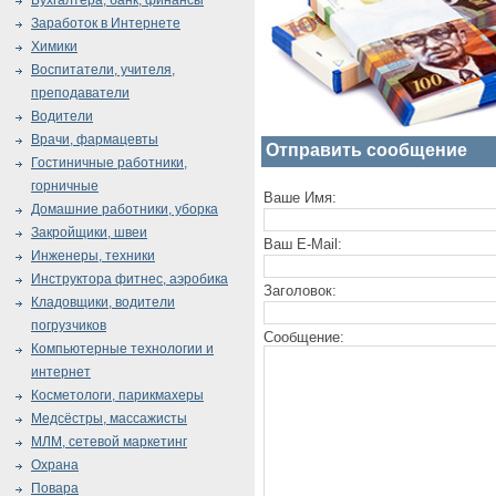
Бухгалтера, банк, финансы
Заработок в Интернете
Химики
Воспитатели, учителя,
преподаватели
Водители
Врачи, фармацевты
Отправить сообщение
Гостиничные работники,
горничные
Ваше Имя:
Домашние работники, уборка
Закройщики, швеи
Ваш E-Mail:
Инженеры, техники
Инструктора фитнес, аэробика
Заголовок:
Кладовщики, водители
погрузчиков
Сообщение:
Компьютерные технологии и
интернет
Косметологи, парикмахеры
Медсёстры, массажисты
МЛМ, сетевой маркетинг
Охрана
Повара