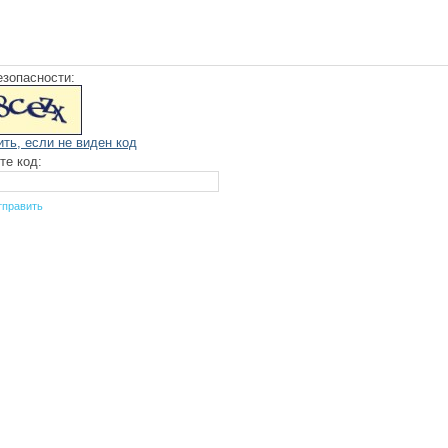
езопасности:
ить, если не виден код
те код: