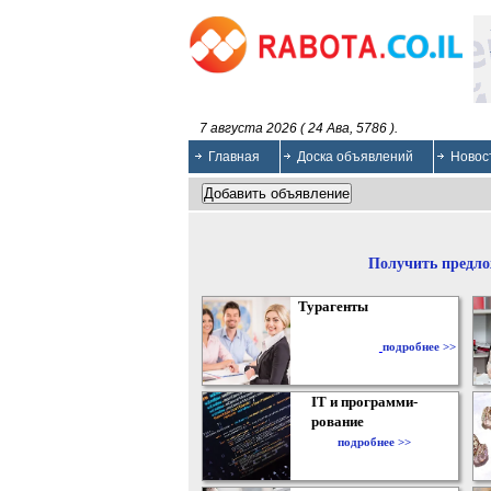
7 августа 2026 ( 24 Ава, 5786 ).
Главная
Доска объявлений
Новос
Получить предло
Турагенты
подробнее >>
IT и программи-
рование
подробнее >>