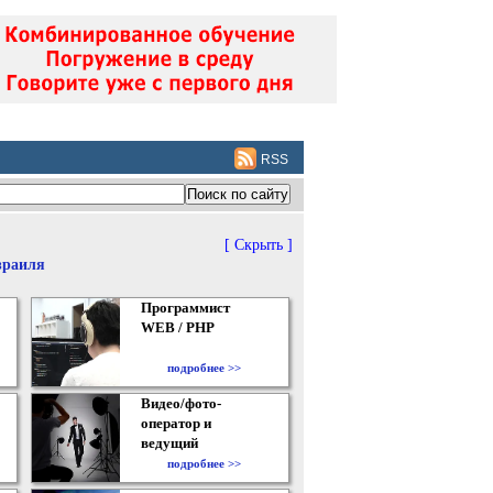
RSS
[ Скрыть ]
зраиля
Программист
WEB / PHP
подробнее >>
Видео/фото-
оператор и
ведущий
подробнее >>