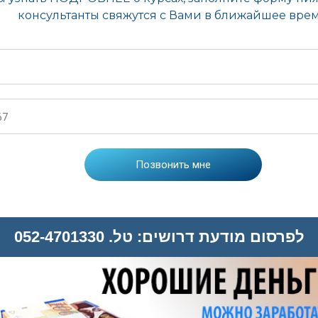
לפרסום מודעת דרושים: טל. 052-4701330