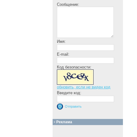
Сообщение:
Имя:
E-mail:
Код безопасности:
обновить, если не виден код
Введите код:
Реклама