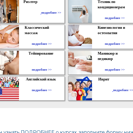
Риэлтер
Техник по
кондиционерам
​
подробнее >>
подробнее >>
Классический
Кинезиология и
массаж
остеопатия
подробнее >>
подробнее >>
Тейпирование
Маникюр и
педикюр
подробнее >>
подробнее >>
Английский язык
Иврит
подробнее >>
подробнее >>