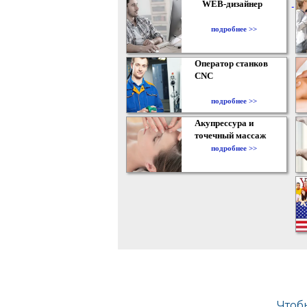
WEB-дизайнер
подробнее >>
Оператор станков
CNC
подробнее >>
Акупрессура и
точечный массаж
подробнее >>