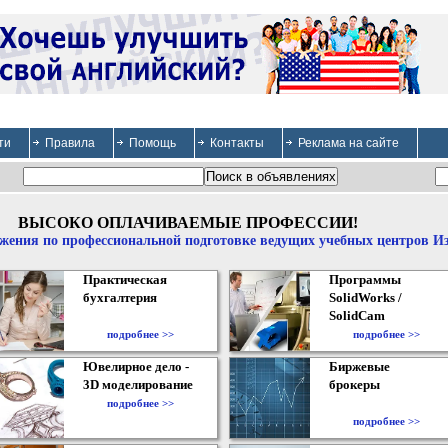
ти
Правила
Помощь
Контакты
Реклама на сайте
ВЫСОКО ОПЛАЧИВАЕМЫЕ ПРОФЕССИИ!
жения по профессиональной подготовке ведущих учебных центров И
Практическая
Программы
бухгалтерия
SolidWorks /
SolidCam
подробнее >>
подробнее >>
Ювелирное дело -
Биржевые
3D моделирование
брокеры
подробнее >>
подробнее >>