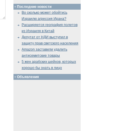
Последние новости
Во сколько может обойтись
Израилю агрессия Ирана?
Расширяется география полетов
из Израиля в Китай
Депутат от НДИ выступил в
защиту прав светского населения
Amazon заставили удалить
антисемитские товары
5 жен арабских шейхов, которых
хорошо бы знать в лицо
Объявления