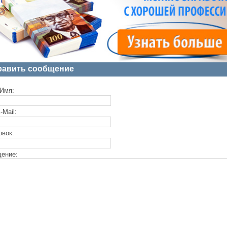
равить сообщение
Имя:
-Mail:
овок:
ение: