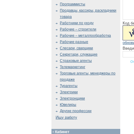
Программисты
Продавцы, кассиры, раскладчики
товара
Код б
Работники по уходу
Рабочие – строители
Рабочие – металлообработка
Рабочие разные
обнов
Введи
Слесари, сварщики
Секретари, служащие
Страховые агенты
Телемаркетинг
Торговые агенты, менеджеры по
продаже
Турагенты
Электрики
Электронщики
Ювелиры
Другие профессии
Ищу работу
Кабинет