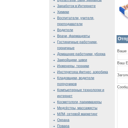
Бухгалтера, банк, финансы
Заработок в Интернете
Химики
Воспитатели, учителя,
преподаватели
Водители
Врачи, фармацевты
Отп
Гостиничные работники,
горничные
Ваше 
Домашние работники, уборка
Закройщики, швеи
Ваш E
Инженеры, техники
Инструктора фитнес, аэробика
Загол
Кладовщики, водители
погрузчиков
Сообщ
Компьютерные технологии и
интернет
Косметологи, парикмахеры
Медсёстры, массажисты
МЛМ, сетевой маркетинг
Охрана
Повара