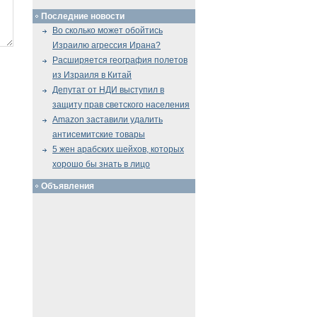
Последние новости
Во сколько может обойтись
Израилю агрессия Ирана?
Расширяется география полетов
из Израиля в Китай
Депутат от НДИ выступил в
защиту прав светского населения
Amazon заставили удалить
антисемитские товары
5 жен арабских шейхов, которых
хорошо бы знать в лицо
Объявления