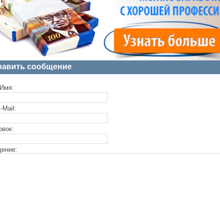
равить сообщение
Имя:
-Mail:
овок:
ение: