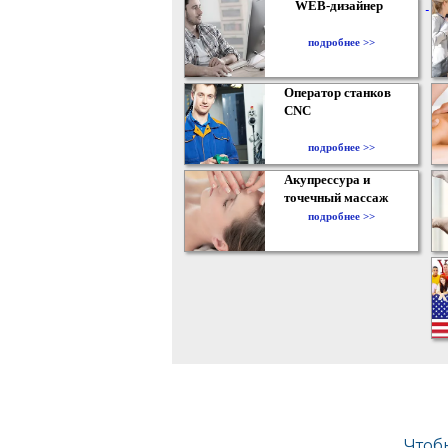
WEB-дизайнер
подробнее >>
Оператор станков
CNC
подробнее >>
Акупрессура и
точечный массаж
подробнее >>