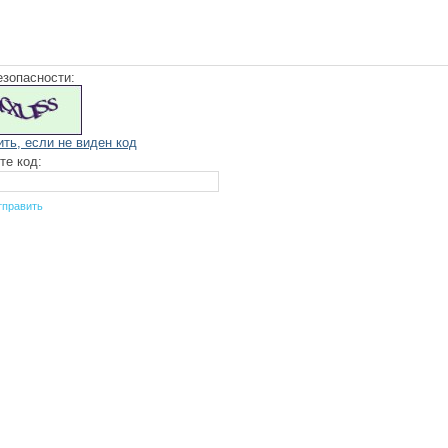
езопасности:
ить, если не виден код
те код: