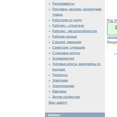
Программисты
Продавцы, кассиры, раскладчики
товара
Код б
Работники по уходу
Рабочие – строители
Рабочие – металлообработка
Рабочие разные
обнов
Введи
Слесари, сварщики
Секретари, служащие
Страховые агенты
Телемаркетинг
Торговые агенты, менеджеры по
продаже
Турагенты
Электрики
Электронщики
Ювелиры
Другие профессии
Ищу работу
Кабинет