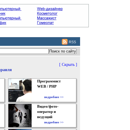
RSS
[ Скрыть ]
зраиля
Программист
WEB / PHP
подробнее >>
Видео/фото-
оператор и
ведущий
подробнее >>