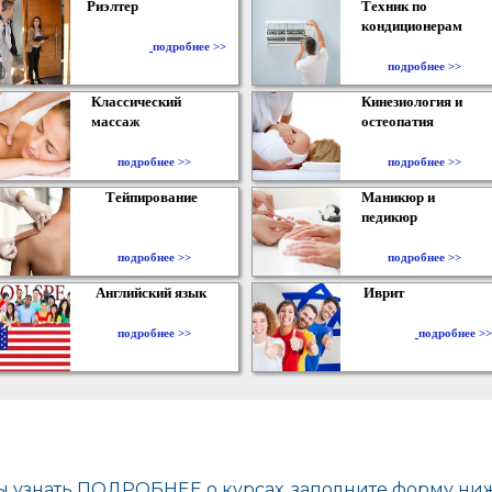
Риэлтер
Техник по
кондиционерам
​
подробнее >>
подробнее >>
Классический
Кинезиология и
массаж
остеопатия
подробнее >>
подробнее >>
Тейпирование
Маникюр и
педикюр
подробнее >>
подробнее >>
Английский язык
Иврит
подробнее >>
подробнее >>