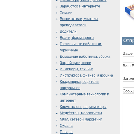
Бухгалтера, банк, финансы
Заработок в Интернете
Химики
Воспитатели, учителя,
преподаватели
Водители
Врачи, фармацевты
Отп
Гостиничные работники,
горничные
Ваше 
Домашние работники, уборка
Закройщики, швеи
Ваш E
Инженеры, техники
Инструктора фитнес, аэробика
Загол
Кладовщики, водители
погрузчиков
Сообщ
Компьютерные технологии и
интернет
Косметологи, парикмахеры
Медсёстры, массажисты
МЛМ, сетевой маркетинг
Охрана
Повара