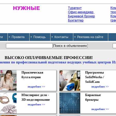
ти
Правила
Помощь
Контакты
Реклама на сайте
ВЫСОКО ОПЛАЧИВАЕМЫЕ ПРОФЕССИИ!
жения по профессиональной подготовке ведущих учебных центров И
Практическая
Программы
бухгалтерия
SolidWorks /
SolidCam
подробнее >>
подробнее >>
Ювелирное дело -
Биржевые
3D моделирование
брокеры
подробнее >>
подробнее >>