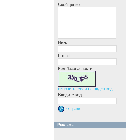
Сообщение:
Имя:
E-mail:
Код безопасности:
обновить, если не виден код
Введите код:
Реклама