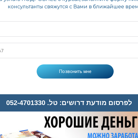
לפרסום מודעת דרושים: טל. 052-4701330