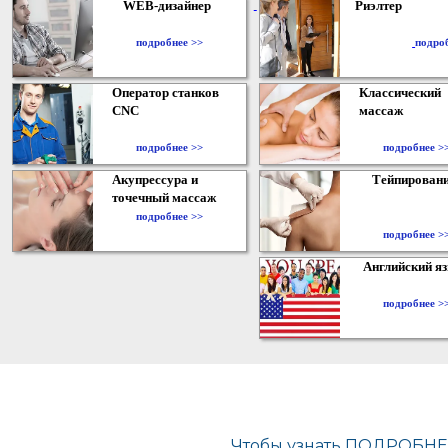
WEB-дизайнер
Риэлтер
​
подробнее >>
подро
Оператор станков
Классический
CNC
массаж
подробнее >>
подробнее >
Акупрессура и
Тейпирован
точечный массаж
подробнее >>
подробнее >
Английский я
подробнее >