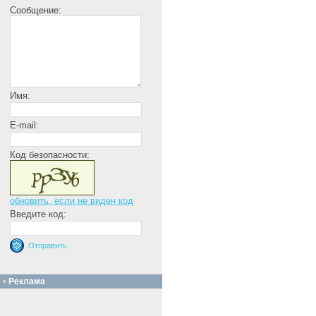
Сообщение:
Имя:
E-mail:
Код безопасности:
обновить, если не виден код
Введите код:
Реклама