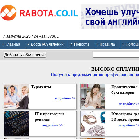
7 августа 2026 ( 24 Ава, 5786 ).
Главная
Доска объявлений
Новости
Правила
Помощ
ВЫСОКО ОПЛАЧИ
Получить предложения по профессионально
Турагенты
Практическая
бухгалтерия
подробнее >>
подробнее >
IT и программи-
Ювелирное дел
рование
3D моделирова
подробнее >>
подробнее >