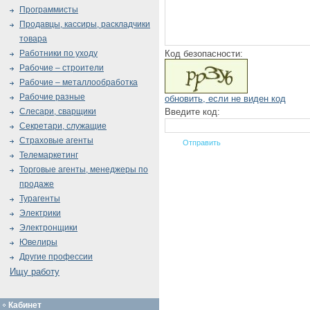
Программисты
Продавцы, кассиры, раскладчики
товара
Код безопасности:
Работники по уходу
Рабочие – строители
Рабочие – металлообработка
Рабочие разные
обновить, если не виден код
Введите код:
Слесари, сварщики
Секретари, служащие
Страховые агенты
Телемаркетинг
Торговые агенты, менеджеры по
продаже
Турагенты
Электрики
Электронщики
Ювелиры
Другие профессии
Ищу работу
Кабинет