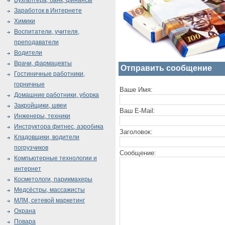
Бухгалтера, банк, финансы
Заработок в Интернете
Химики
Воспитатели, учителя,
преподаватели
Водители
Врачи, фармацевты
Отправить сообщение
Гостиничные работники,
горничные
Ваше Имя:
Домашние работники, уборка
Закройщики, швеи
Ваш E-Mail:
Инженеры, техники
Инструктора фитнес, аэробика
Заголовок:
Кладовщики, водители
погрузчиков
Сообщение:
Компьютерные технологии и
интернет
Косметологи, парикмахеры
Медсёстры, массажисты
МЛМ, сетевой маркетинг
Охрана
Повара