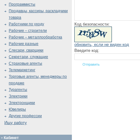
Программисты
Продавцы, кассиры, раскладчики
товара
Код безопасности:
Работники по уходу
Рабочие – строители
Рабочие – металлообработка
Рабочие разные
обновить, если не виден код
Введите код:
Слесари, сварщики
Секретари, служащие
Страховые агенты
Телемаркетинг
Торговые агенты, менеджеры по
продаже
Турагенты
Электрики
Электронщики
Ювелиры
Другие профессии
Ищу работу
Кабинет