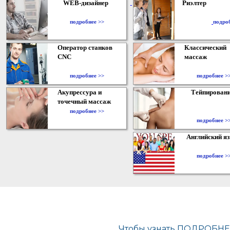
WEB-дизайнер
Риэлтер
​
подробнее >>
подро
Оператор станков
Классический
CNC
массаж
подробнее >>
подробнее >
Акупрессура и
Тейпирован
точечный массаж
подробнее >>
подробнее >
Английский я
подробнее >