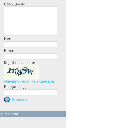
Сообщение:
Имя:
E-mail:
Код безопасности:
обновить, если не виден код
Введите код:
Реклама