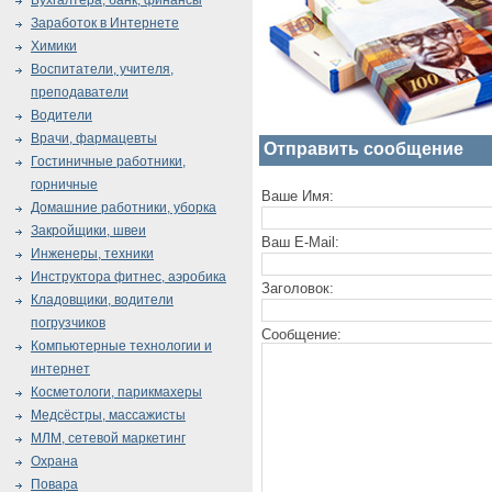
Бухгалтера, банк, финансы
Заработок в Интернете
Химики
Воспитатели, учителя,
преподаватели
Водители
Врачи, фармацевты
Отправить сообщение
Гостиничные работники,
горничные
Ваше Имя:
Домашние работники, уборка
Закройщики, швеи
Ваш E-Mail:
Инженеры, техники
Инструктора фитнес, аэробика
Заголовок:
Кладовщики, водители
погрузчиков
Сообщение:
Компьютерные технологии и
интернет
Косметологи, парикмахеры
Медсёстры, массажисты
МЛМ, сетевой маркетинг
Охрана
Повара