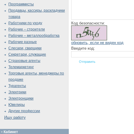
Программисты
Продавцы, кассиры, раскладчики
товара
Код безопасности:
Работники по уходу
Рабочие – строители
Рабочие – металлообработка
Рабочие разные
обновить, если не виден код
Введите код:
Слесари, сварщики
Секретари, служащие
Страховые агенты
Телемаркетинг
Торговые агенты, менеджеры по
продаже
Турагенты
Электрики
Электронщики
Ювелиры
Другие профессии
Ищу работу
Кабинет