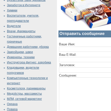
Бухгалтера, банк, финансы
Заработок в Интернете
Химики
Воспитатели, учителя,
преподаватели
Водители
Врачи, фармацевты
Отправить сообщение
Гостиничные работники,
горничные
Ваше Имя:
Домашние работники, уборка
Закройщики, швеи
Ваш E-Mail:
Инженеры, техники
Инструктора фитнес, аэробика
Заголовок:
Кладовщики, водители
погрузчиков
Сообщение:
Компьютерные технологии и
интернет
Косметологи, парикмахеры
Медсёстры, массажисты
МЛМ, сетевой маркетинг
Охрана
Повара