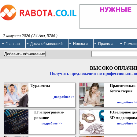
7 августа 2026 ( 24 Ава, 5786 ).
Главная
Доска объявлений
Новости
Правила
Помощ
ВЫСОКО ОПЛАЧИ
Получить предложения по профессионально
Турагенты
Практическая
бухгалтерия
подробнее >>
подробнее >
IT и программи-
Ювелирное дел
рование
3D моделирова
подробнее >>
подробнее >