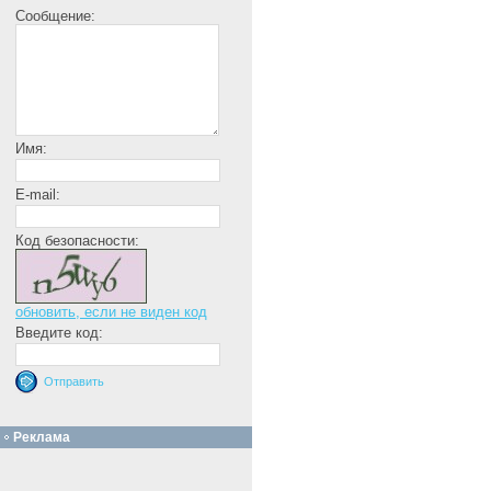
Сообщение:
Имя:
E-mail:
Код безопасности:
обновить, если не виден код
Введите код:
Реклама