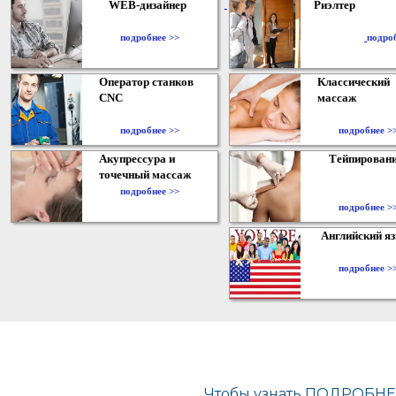
WEB-дизайнер
Риэлтер
​
подробнее >>
подро
Оператор станков
Классический
CNC
массаж
подробнее >>
подробнее >
Акупрессура и
Тейпирован
точечный массаж
подробнее >>
подробнее >
Английский я
подробнее >