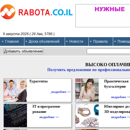
9 августа 2026 ( 26 Ава, 5786 ).
Главная
Доска объявлений
Новости
Правила
Помощ
ВЫСОКО ОПЛАЧИ
Получить предложения по профессионально
Турагенты
Практическая
бухгалтерия
подробнее >>
подробнее >
IT и программи-
Ювелирное дел
рование
3D моделирова
подробнее >>
подробнее >