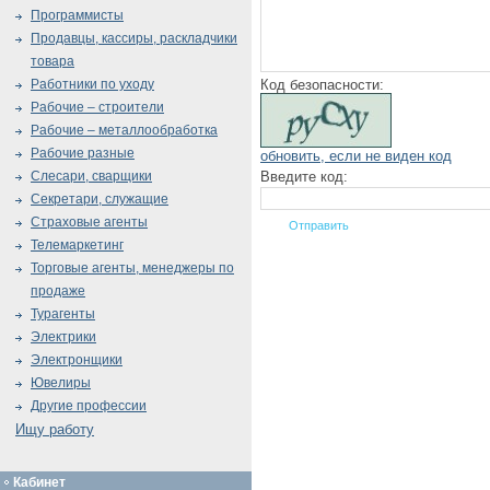
Программисты
Продавцы, кассиры, раскладчики
товара
Код безопасности:
Работники по уходу
Рабочие – строители
Рабочие – металлообработка
Рабочие разные
обновить, если не виден код
Введите код:
Слесари, сварщики
Секретари, служащие
Страховые агенты
Телемаркетинг
Торговые агенты, менеджеры по
продаже
Турагенты
Электрики
Электронщики
Ювелиры
Другие профессии
Ищу работу
Кабинет