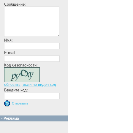
Сообщение:
Имя:
E-mail:
Код безопасности:
обновить, если не виден код
Введите код:
Реклама