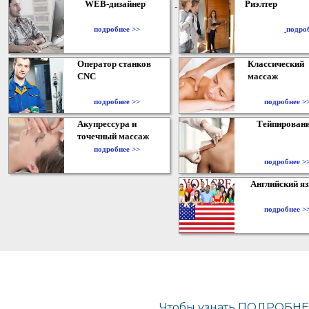
WEB-дизайнер
Риэлтер
​
подробнее >>
подро
Оператор станков
Классический
CNC
массаж
подробнее >>
подробнее >
Акупрессура и
Тейпирован
точечный массаж
подробнее >>
подробнее >
Английский я
подробнее >