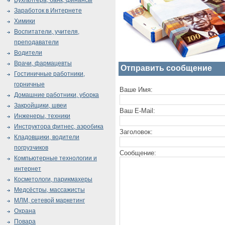
Бухгалтера, банк, финансы
Заработок в Интернете
Химики
Воспитатели, учителя,
преподаватели
Водители
Врачи, фармацевты
Отправить сообщение
Гостиничные работники,
горничные
Ваше Имя:
Домашние работники, уборка
Закройщики, швеи
Ваш E-Mail:
Инженеры, техники
Инструктора фитнес, аэробика
Заголовок:
Кладовщики, водители
погрузчиков
Сообщение:
Компьютерные технологии и
интернет
Косметологи, парикмахеры
Медсёстры, массажисты
МЛМ, сетевой маркетинг
Охрана
Повара