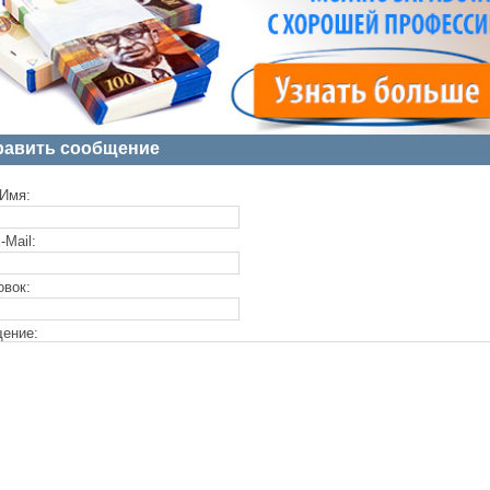
равить сообщение
Имя:
-Mail:
овок:
ение: