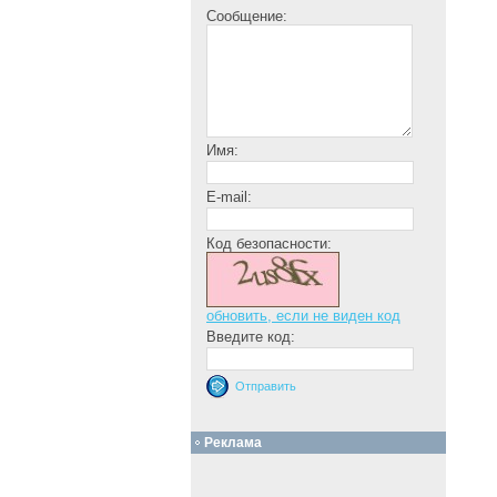
Сообщение:
Имя:
E-mail:
Код безопасности:
обновить, если не виден код
Введите код:
Реклама