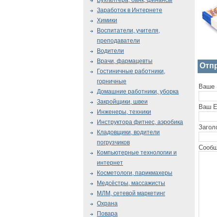
Бухгалтера, банк, финансы
Заработок в Интернете
Химики
Воспитатели, учителя,
преподаватели
Водители
Врачи, фармацевты
Отп
Гостиничные работники,
горничные
Ваше 
Домашние работники, уборка
Закройщики, швеи
Ваш E
Инженеры, техники
Инструктора фитнес, аэробика
Загол
Кладовщики, водители
погрузчиков
Сообщ
Компьютерные технологии и
интернет
Косметологи, парикмахеры
Медсёстры, массажисты
МЛМ, сетевой маркетинг
Охрана
Повара