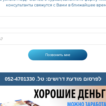
לפרסום מודעת דרושים: טל. 052-4701330