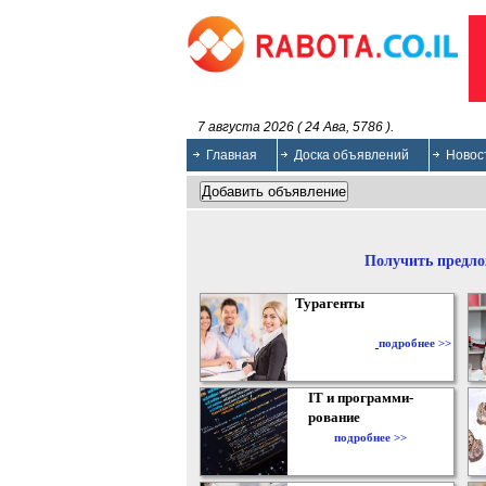
7 августа 2026 ( 24 Ава, 5786 ).
Главная
Доска объявлений
Новос
Получить предло
Турагенты
подробнее >>
IT и программи-
рование
подробнее >>