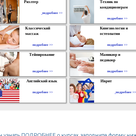
Риэлтер
Техник по
кондиционерам
​
подробнее >>
подробнее >>
Классический
Кинезиология и
массаж
остеопатия
подробнее >>
подробнее >>
Тейпирование
Маникюр и
педикюр
подробнее >>
подробнее >>
Английский язык
Иврит
подробнее >>
подробнее >>