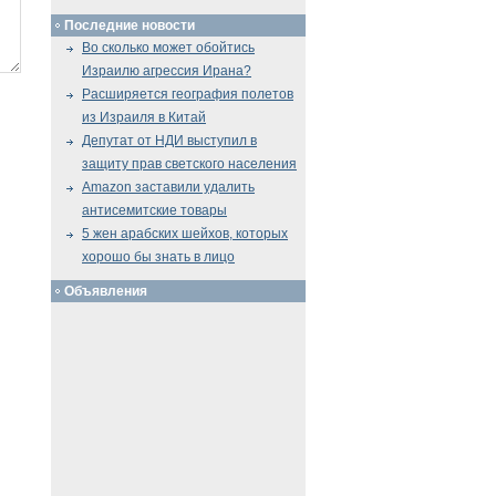
Последние новости
Во сколько может обойтись
Израилю агрессия Ирана?
Расширяется география полетов
из Израиля в Китай
Депутат от НДИ выступил в
защиту прав светского населения
Amazon заставили удалить
антисемитские товары
5 жен арабских шейхов, которых
хорошо бы знать в лицо
Объявления