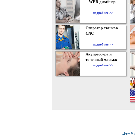
WEB-дизайнер
подробнее >>
Оператор станков
CNC
подробнее >>
Акупрессура и
точечный массаж
подробнее >>