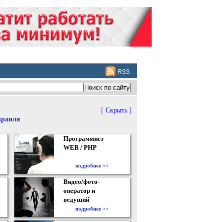
RSS
[ Скрыть ]
зраиля
Программист
WEB / PHP
подробнее >>
Видео/фото-
оператор и
ведущий
подробнее >>