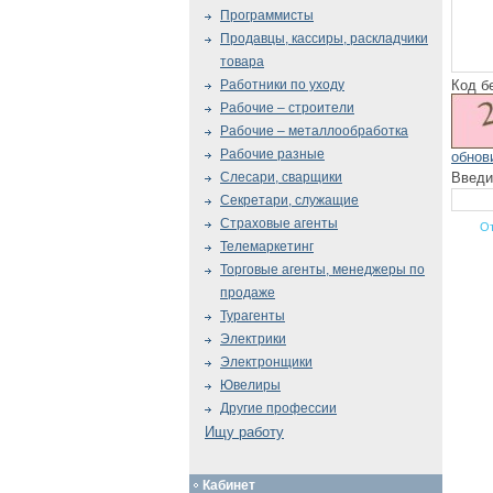
Программисты
Продавцы, кассиры, раскладчики
товара
Код б
Работники по уходу
Рабочие – строители
Рабочие – металлообработка
Рабочие разные
обнов
Введи
Слесари, сварщики
Секретари, служащие
Страховые агенты
Телемаркетинг
Торговые агенты, менеджеры по
продаже
Турагенты
Электрики
Электронщики
Ювелиры
Другие профессии
Ищу работу
Кабинет