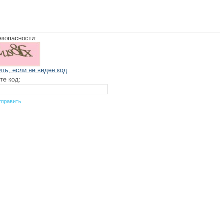
езопасности:
ить, если не виден код
те код: