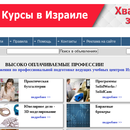
ти
Правила
Помощь
Контакты
Реклама на сайте
ВЫСОКО ОПЛАЧИВАЕМЫЕ ПРОФЕССИИ!
жения по профессиональной подготовке ведущих учебных центров И
Практическая
Программы
бухгалтерия
SolidWorks /
SolidCam
подробнее >>
подробнее >>
Ювелирное дело -
Биржевые
3D моделирование
брокеры
подробнее >>
подробнее >>