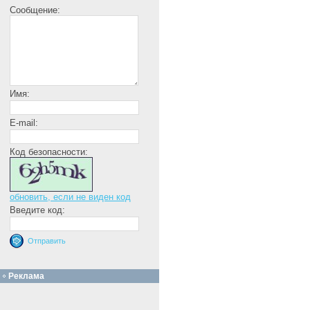
Сообщение:
Имя:
E-mail:
Код безопасности:
обновить, если не виден код
Введите код:
Реклама