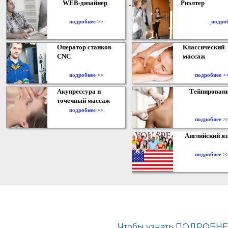
WEB-дизайнер
Риэлтер
​
подробнее >>
подро
Оператор станков
Классический
CNC
массаж
подробнее >>
подробнее >
Акупрессура и
Тейпирован
точечный массаж
подробнее >>
подробнее >
Английский я
подробнее >