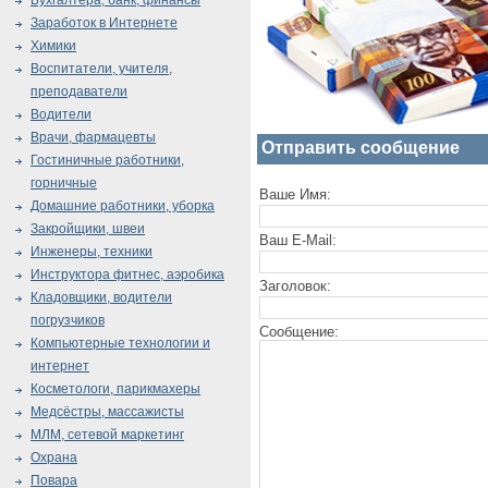
Бухгалтера, банк, финансы
Заработок в Интернете
Химики
Воспитатели, учителя,
преподаватели
Водители
Врачи, фармацевты
Отправить сообщение
Гостиничные работники,
горничные
Ваше Имя:
Домашние работники, уборка
Закройщики, швеи
Ваш E-Mail:
Инженеры, техники
Инструктора фитнес, аэробика
Заголовок:
Кладовщики, водители
погрузчиков
Сообщение:
Компьютерные технологии и
интернет
Косметологи, парикмахеры
Медсёстры, массажисты
МЛМ, сетевой маркетинг
Охрана
Повара