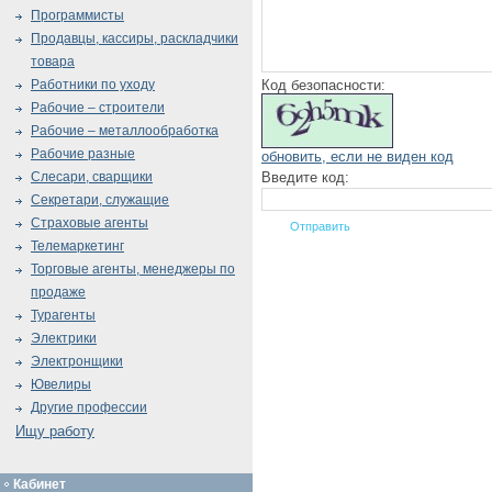
Программисты
Продавцы, кассиры, раскладчики
товара
Код безопасности:
Работники по уходу
Рабочие – строители
Рабочие – металлообработка
Рабочие разные
обновить, если не виден код
Введите код:
Слесари, сварщики
Секретари, служащие
Страховые агенты
Телемаркетинг
Торговые агенты, менеджеры по
продаже
Турагенты
Электрики
Электронщики
Ювелиры
Другие профессии
Ищу работу
Кабинет