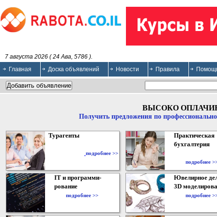
7 августа 2026 ( 24 Ава, 5786 ).
Главная
Доска объявлений
Новости
Правила
Помощ
ВЫСОКО ОПЛАЧИ
Получить предложения по профессионально
Турагенты
Практическая
бухгалтерия
подробнее >>
подробнее >
IT и программи-
Ювелирное дел
рование
3D моделирова
подробнее >>
подробнее >