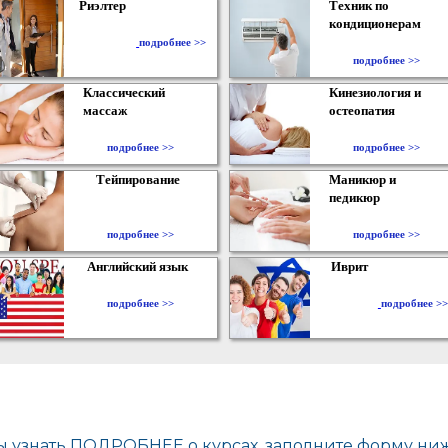
Риэлтер
Техник по
кондиционерам
​
подробнее >>
подробнее >>
Классический
Кинезиология и
массаж
остеопатия
подробнее >>
подробнее >>
Тейпирование
Маникюр и
педикюр
подробнее >>
подробнее >>
Английский язык
Иврит
подробнее >>
подробнее >>