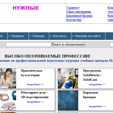
ти
Правила
Помощь
Контакты
Реклама на сайте
ВЫСОКО ОПЛАЧИВАЕМЫЕ ПРОФЕССИИ!
жения по профессиональной подготовке ведущих учебных центров И
Практическая
Программы
бухгалтерия
SolidWorks /
SolidCam
подробнее >>
подробнее >>
Ювелирное дело -
Биржевые
3D моделирование
брокеры
подробнее >>
подробнее >>