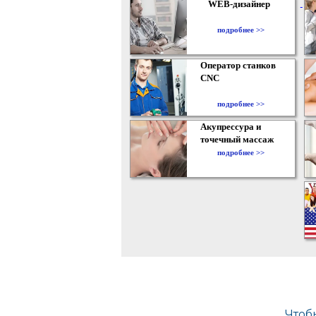
WEB-дизайнер
подробнее >>
Оператор станков
CNC
подробнее >>
Акупрессура и
точечный массаж
подробнее >>