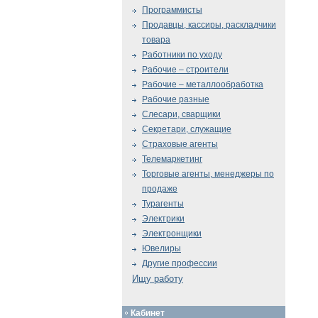
Программисты
Продавцы, кассиры, раскладчики
товара
Работники по уходу
Рабочие – строители
Рабочие – металлообработка
Рабочие разные
Слесари, сварщики
Секретари, служащие
Страховые агенты
Телемаркетинг
Торговые агенты, менеджеры по
продаже
Турагенты
Электрики
Электронщики
Ювелиры
Другие профессии
Ищу работу
Кабинет