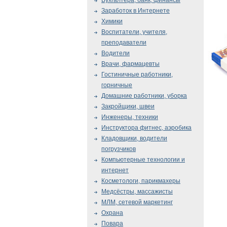
Бухгалтера, банк, финансы
Заработок в Интернете
Химики
Воспитатели, учителя,
преподаватели
Водители
Врачи, фармацевты
Гостиничные работники,
горничные
Домашние работники, уборка
Закройщики, швеи
Инженеры, техники
Инструктора фитнес, аэробика
Кладовщики, водители
погрузчиков
Компьютерные технологии и
интернет
Косметологи, парикмахеры
Медсёстры, массажисты
МЛМ, сетевой маркетинг
Охрана
Повара