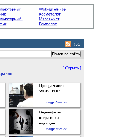
RSS
[ Скрыть ]
зраиля
Программист
WEB / PHP
подробнее >>
Видео/фото-
оператор и
ведущий
подробнее >>