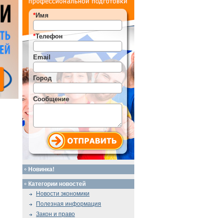
*
Имя
*
Телефон
Email
Город
Сообщение
Новинка!
Категории новостей
Новости экономики
Полезная информация
Закон и право