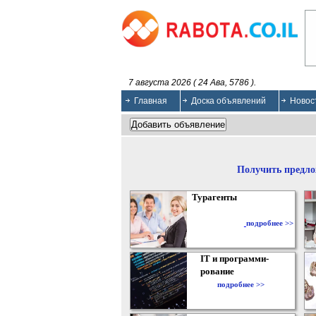
7 августа 2026 ( 24 Ава, 5786 ).
Главная
Доска объявлений
Новос
Получить предло
Турагенты
подробнее >>
IT и программи-
рование
подробнее >>