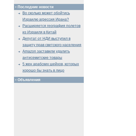
Последние новости
Во сколько может обойтись
Израилю агрессия Ирана?
Расширяется география полетов
из Израиля в Китай
Депутат от НДИ выступил в
защиту прав светского населения
Amazon заставили удалить
антисемитские товары
5 жен арабских шейхов, которых
хорошо бы знать в лицо
Объявления