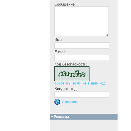
Сообщение:
Имя:
E-mail:
Код безопасности:
обновить, если не виден код
Введите код:
Реклама