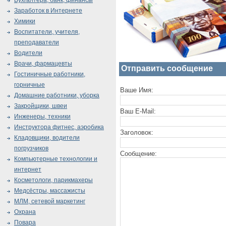
Бухгалтера, банк, финансы
Заработок в Интернете
Химики
Воспитатели, учителя,
преподаватели
Водители
Врачи, фармацевты
Отправить сообщение
Гостиничные работники,
горничные
Ваше Имя:
Домашние работники, уборка
Закройщики, швеи
Ваш E-Mail:
Инженеры, техники
Инструктора фитнес, аэробика
Заголовок:
Кладовщики, водители
погрузчиков
Сообщение:
Компьютерные технологии и
интернет
Косметологи, парикмахеры
Медсёстры, массажисты
МЛМ, сетевой маркетинг
Охрана
Повара