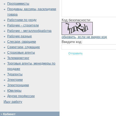
Программисты
Продавцы, кассиры, раскладчики
товара
Код безопасности:
Работники по уходу
Рабочие – строители
Рабочие – металлообработка
Рабочие разные
обновить, если не виден код
Введите код:
Слесари, сварщики
Секретари, служащие
Страховые агенты
Телемаркетинг
Торговые агенты, менеджеры по
продаже
Турагенты
Электрики
Электронщики
Ювелиры
Другие профессии
Ищу работу
Кабинет