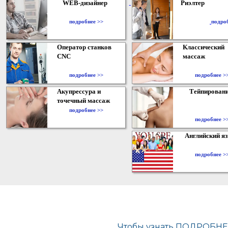
WEB-дизайнер
Риэлтер
​
подробнее >>
подро
Оператор станков
Классический
CNC
массаж
подробнее >>
подробнее >
Акупрессура и
Тейпирован
точечный массаж
подробнее >>
подробнее >
Английский я
подробнее >