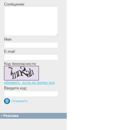
Сообщение:
Имя:
E-mail:
Код безопасности:
обновить, если не виден код
Введите код:
Реклама