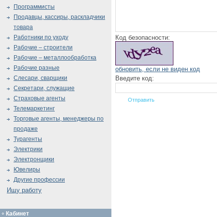
Программисты
Продавцы, кассиры, раскладчики
товара
Код безопасности:
Работники по уходу
Рабочие – строители
Рабочие – металлообработка
Рабочие разные
обновить, если не виден код
Введите код:
Слесари, сварщики
Секретари, служащие
Страховые агенты
Телемаркетинг
Торговые агенты, менеджеры по
продаже
Турагенты
Электрики
Электронщики
Ювелиры
Другие профессии
Ищу работу
Кабинет