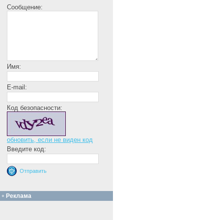
Сообщение:
Имя:
E-mail:
Код безопасности:
обновить, если не виден код
Введите код:
Реклама