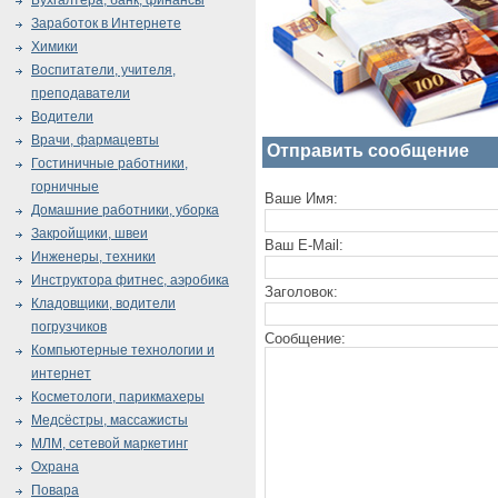
Бухгалтера, банк, финансы
Заработок в Интернете
Химики
Воспитатели, учителя,
преподаватели
Водители
Врачи, фармацевты
Отправить сообщение
Гостиничные работники,
горничные
Ваше Имя:
Домашние работники, уборка
Закройщики, швеи
Ваш E-Mail:
Инженеры, техники
Инструктора фитнес, аэробика
Заголовок:
Кладовщики, водители
погрузчиков
Сообщение:
Компьютерные технологии и
интернет
Косметологи, парикмахеры
Медсёстры, массажисты
МЛМ, сетевой маркетинг
Охрана
Повара