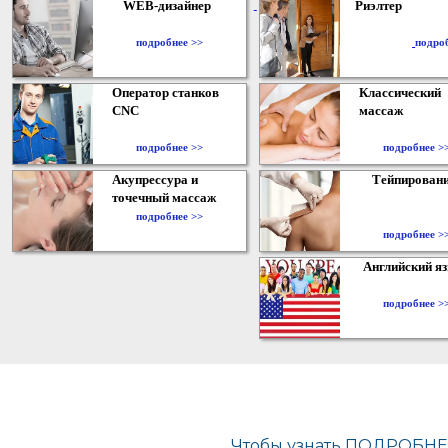
WEB-дизайнер
Риэлтер
​
подробнее >>
подро
Оператор станков
Классический
CNC
массаж
подробнее >>
подробнее >
Акупрессура и
Тейпирован
точечный массаж
подробнее >>
подробнее >
Английский я
подробнее >