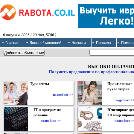
6 августа 2026 ( 23 Ава, 5786 ).
Главная
Доска объявлений
Новости
Правила
Помощ
ВЫСОКО ОПЛАЧИ
Получить предложения по профессионально
Турагенты
Практическая
бухгалтерия
подробнее >>
подробнее >
IT и программи-
Ювелирное дел
рование
3D моделирова
подробнее >>
подробнее >