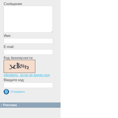
Сообщение:
Имя:
E-mail:
Код безопасности:
обновить, если не виден код
Введите код:
Реклама