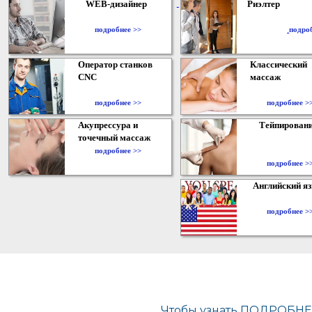
WEB-дизайнер
Риэлтер
​
подробнее >>
подро
Оператор станков
Классический
CNC
массаж
подробнее >>
подробнее >
Акупрессура и
Тейпирован
точечный массаж
подробнее >>
подробнее >
Английский я
подробнее >