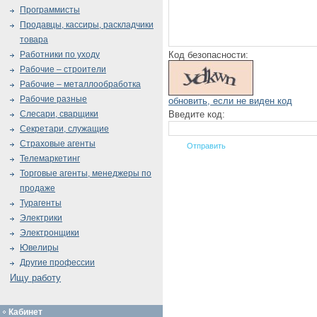
Программисты
Продавцы, кассиры, раскладчики
товара
Код безопасности:
Работники по уходу
Рабочие – строители
Рабочие – металлообработка
Рабочие разные
обновить, если не виден код
Введите код:
Слесари, сварщики
Секретари, служащие
Страховые агенты
Телемаркетинг
Торговые агенты, менеджеры по
продаже
Турагенты
Электрики
Электронщики
Ювелиры
Другие профессии
Ищу работу
Кабинет