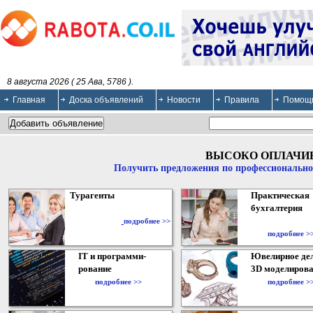
8 августа 2026 ( 25 Ава, 5786 ).
Главная
Доска объявлений
Новости
Правила
Помощ
ВЫСОКО ОПЛАЧИ
Получить предложения по профессионально
Турагенты
Практическая
бухгалтерия
подробнее >>
подробнее >
IT и программи-
Ювелирное дел
рование
3D моделирова
подробнее >>
подробнее >