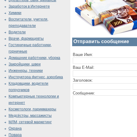
Бухгалтера, банк, финансы
Заработок в Интернете
Химики
Воспитатели, учителя,
преподаватели
Водители
Врачи, фармацевты
Отправить сообщение
Гостиничные работники,
горничные
Ваше Имя:
Домашние работники, уборка
Закройщики, швеи
Ваш E-Mail:
Инженеры, техники
Инструктора фитнес, аэробика
Заголовок:
Кладовщики, водители
погрузчиков
Сообщение:
Компьютерные технологии и
интернет
Косметологи, парикмахеры
Медсёстры, массажисты
МЛМ, сетевой маркетинг
Охрана
Повара