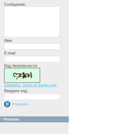
Сообщение:
Имя:
E-mail:
Код безопасности:
обновить, если не виден код
Введите код:
Реклама