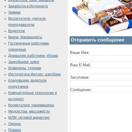
Бухгалтера, банк, финансы
Заработок в Интернете
Химики
Воспитатели, учителя,
преподаватели
Водители
Врачи, фармацевты
Отправить сообщение
Гостиничные работники,
горничные
Ваше Имя:
Домашние работники, уборка
Закройщики, швеи
Ваш E-Mail:
Инженеры, техники
Инструктора фитнес, аэробика
Заголовок:
Кладовщики, водители
погрузчиков
Сообщение:
Компьютерные технологии и
интернет
Косметологи, парикмахеры
Медсёстры, массажисты
МЛМ, сетевой маркетинг
Охрана
Повара