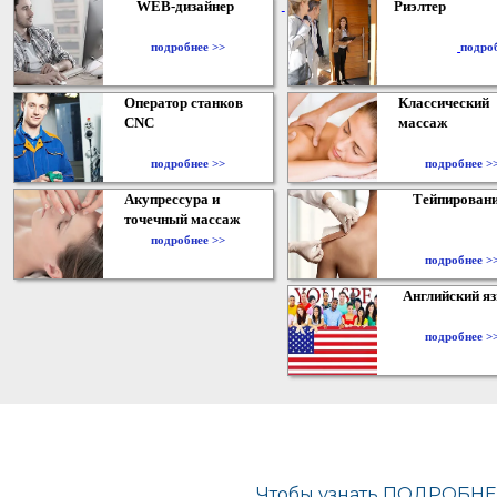
WEB-дизайнер
Риэлтер
​
подробнее >>
подро
Оператор станков
Классический
CNC
массаж
подробнее >>
подробнее >
Акупрессура и
Тейпирован
точечный массаж
подробнее >>
подробнее >
Английский я
подробнее >