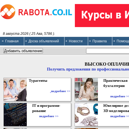
8 августа 2026 ( 25 Ава, 5786 ).
Главная
Доска объявлений
Новости
Правила
Помощ
ВЫСОКО ОПЛАЧИ
Получить предложения по профессионально
Турагенты
Практическая
бухгалтерия
подробнее >>
подробнее >
IT и программи-
Ювелирное дел
рование
3D моделирова
подробнее >>
подробнее >