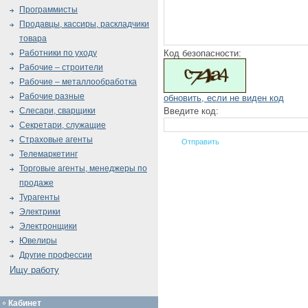
Программисты
Продавцы, кассиры, раскладчики
товара
Код безопасности:
Работники по уходу
Рабочие – строители
Рабочие – металлообработка
Рабочие разные
обновить, если не виден код
Введите код:
Слесари, сварщики
Секретари, служащие
Страховые агенты
Телемаркетинг
Торговые агенты, менеджеры по
продаже
Турагенты
Электрики
Электронщики
Ювелиры
Другие профессии
Ищу работу
Кабинет