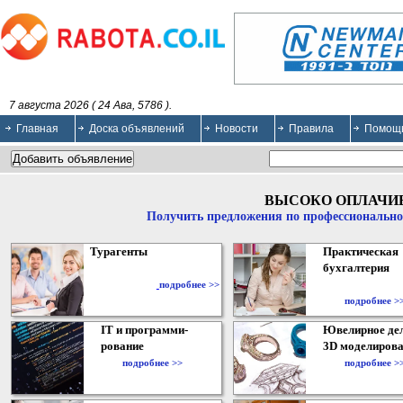
7 августа 2026 ( 24 Ава, 5786 ).
Главная
Доска объявлений
Новости
Правила
Помощ
ВЫСОКО ОПЛАЧИ
Получить предложения по профессионально
Турагенты
Практическая
бухгалтерия
подробнее >>
подробнее >
IT и программи-
Ювелирное дел
рование
3D моделирова
подробнее >>
подробнее >