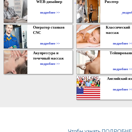
WEB-дизайнер
Риэлтер
​
подробнее >>
подро
Оператор станков
Классический
CNC
массаж
подробнее >>
подробнее >
Акупрессура и
Тейпирован
точечный массаж
подробнее >>
подробнее >
Английский я
подробнее >