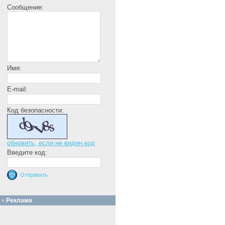
Сообщение:
Имя:
E-mail:
Код безопасности:
обновить, если не виден код
Введите код:
Реклама