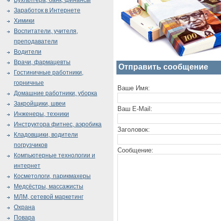
Бухгалтера, банк, финансы
Заработок в Интернете
Химики
Воспитатели, учителя,
преподаватели
Водители
Врачи, фармацевты
Отправить сообщение
Гостиничные работники,
горничные
Ваше Имя:
Домашние работники, уборка
Закройщики, швеи
Ваш E-Mail:
Инженеры, техники
Инструктора фитнес, аэробика
Заголовок:
Кладовщики, водители
погрузчиков
Сообщение:
Компьютерные технологии и
интернет
Косметологи, парикмахеры
Медсёстры, массажисты
МЛМ, сетевой маркетинг
Охрана
Повара