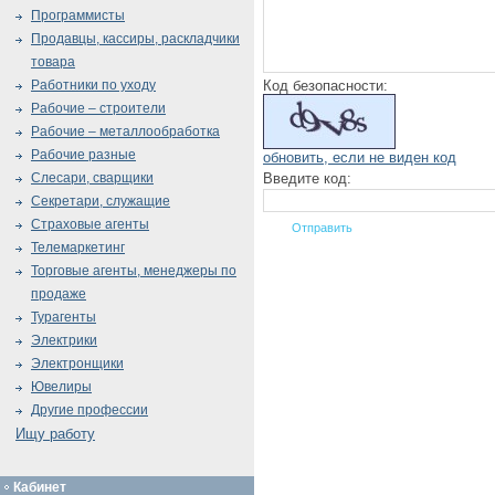
Программисты
Продавцы, кассиры, раскладчики
товара
Код безопасности:
Работники по уходу
Рабочие – строители
Рабочие – металлообработка
Рабочие разные
обновить, если не виден код
Введите код:
Слесари, сварщики
Секретари, служащие
Страховые агенты
Телемаркетинг
Торговые агенты, менеджеры по
продаже
Турагенты
Электрики
Электронщики
Ювелиры
Другие профессии
Ищу работу
Кабинет