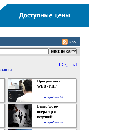
RSS
[ Скрыть ]
зраиля
Программист
WEB / PHP
подробнее >>
Видео/фото-
оператор и
ведущий
подробнее >>