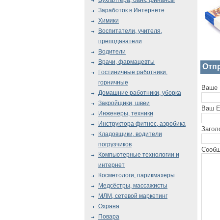
Бухгалтера, банк, финансы
Заработок в Интернете
Химики
Воспитатели, учителя,
преподаватели
Водители
Врачи, фармацевты
Отп
Гостиничные работники,
горничные
Ваше 
Домашние работники, уборка
Закройщики, швеи
Ваш E
Инженеры, техники
Инструктора фитнес, аэробика
Загол
Кладовщики, водители
погрузчиков
Сообщ
Компьютерные технологии и
интернет
Косметологи, парикмахеры
Медсёстры, массажисты
МЛМ, сетевой маркетинг
Охрана
Повара