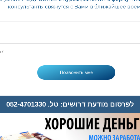
לפרסום מודעת דרושים: טל. 052-4701330