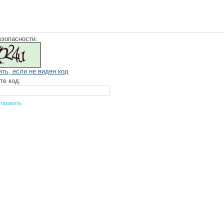
езопасности:
ить, если не виден код
те код: