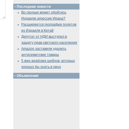
Последние новости
Во сколько может обойтись
Израилю агрессия Ирана?
Расширяется география полетов
из Израиля в Китай
Депутат от НДИ выступил в
защиту прав светского населения
Amazon заставили удалить
антисемитские товары
5 жен арабских шейхов, которых
хорошо бы знать в лицо
Объявления