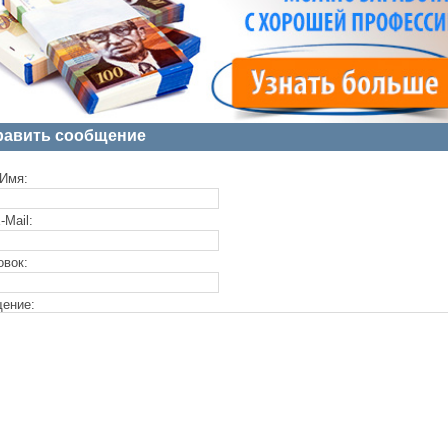
равить сообщение
Имя:
-Mail:
овок:
ение: