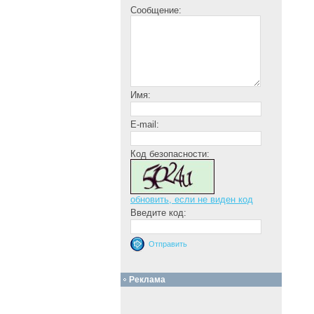
Сообщение:
Имя:
E-mail:
Код безопасности:
обновить, если не виден код
Введите код:
Реклама