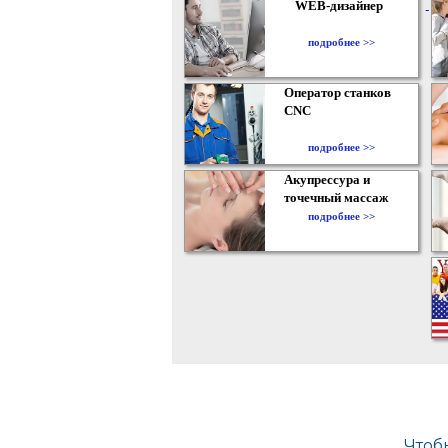
WEB-дизайнер
подробнее >>
Оператор станков
CNC
подробнее >>
Акупрессура и
точечный массаж
подробнее >>