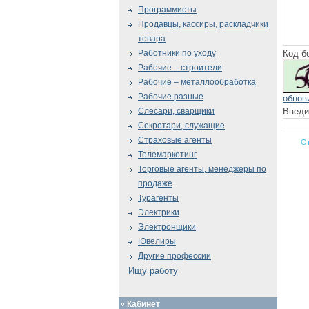
Программисты
Продавцы, кассиры, раскладчики
товара
Код б
Работники по уходу
Рабочие – строители
Рабочие – металлообработка
Рабочие разные
обнов
Введи
Слесари, сварщики
Секретари, служащие
Страховые агенты
Телемаркетинг
Торговые агенты, менеджеры по
продаже
Турагенты
Электрики
Электронщики
Ювелиры
Другие профессии
Ищу работу
Кабинет