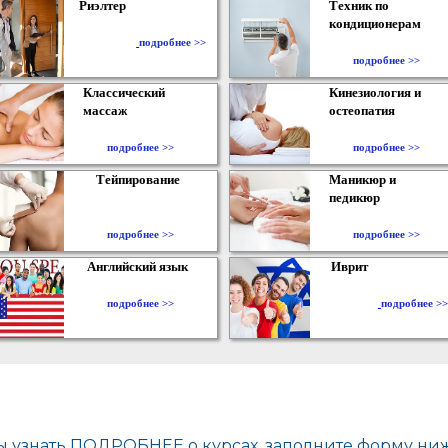
Риэлтер
Техник по
кондиционерам
​
подробнее >>
подробнее >>
Классический
Кинезиология и
массаж
остеопатия
подробнее >>
подробнее >>
Тейпирование
Маникюр и
педикюр
подробнее >>
подробнее >>
Английский язык
Иврит
подробнее >>
подробнее >>