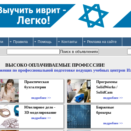
ти
Правила
Помощь
Контакты
Реклама на сайте
ВЫСОКО ОПЛАЧИВАЕМЫЕ ПРОФЕССИИ!
жения по профессиональной подготовке ведущих учебных центров И
Практическая
Программы
бухгалтерия
SolidWorks /
SolidCam
подробнее >>
подробнее >>
Ювелирное дело -
Биржевые
3D моделирование
брокеры
подробнее >>
подробнее >>