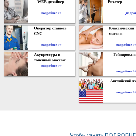
WEB-дизайнер
Риэлтер
​
подробнее >>
подро
Оператор станков
Классический
CNC
массаж
подробнее >>
подробнее >
Акупрессура и
Тейпирован
точечный массаж
подробнее >>
подробнее >
Английский я
подробнее >