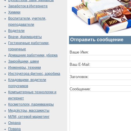
Бухгалтера, банк, финансы
Заработок в Интернете
Химики
Воспитатели, учителя,
преподаватели
Водители
Врачи, фармацевты
Отправить сообщение
Гостиничные работники,
горничные
Ваше Имя:
Домашние работники, уборка
Закройщики, швеи
Ваш E-Mail:
Инженеры, техники
Инструктора фитнес, аэробика
Заголовок:
Кладовщики, водители
погрузчиков
Сообщение:
Компьютерные технологии и
интернет
Косметологи, парикмахеры
Медсёстры, массажисты
МЛМ, сетевой маркетинг
Охрана
Повара