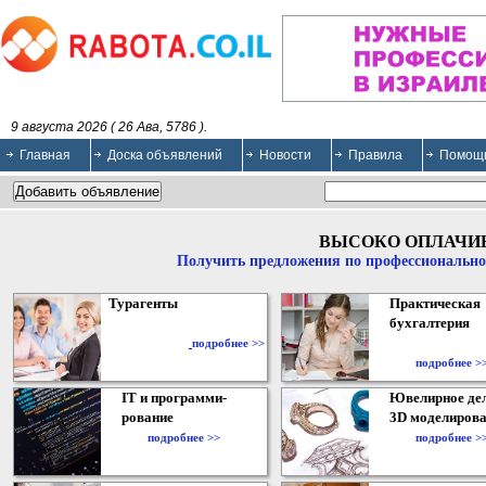
9 августа 2026 ( 26 Ава, 5786 ).
Главная
Доска объявлений
Новости
Правила
Помощ
ВЫСОКО ОПЛАЧИ
Получить предложения по профессионально
Турагенты
Практическая
бухгалтерия
подробнее >>
подробнее >
IT и программи-
Ювелирное дел
рование
3D моделирова
подробнее >>
подробнее >