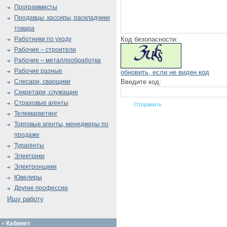
Программисты
Продавцы, кассиры, раскладчики
товара
Код безопасности:
Работники по уходу
Рабочие – строители
Рабочие – металлообработка
Рабочие разные
обновить, если не виден код
Введите код:
Слесари, сварщики
Секретари, служащие
Страховые агенты
Телемаркетинг
Торговые агенты, менеджеры по
продаже
Турагенты
Электрики
Электронщики
Ювелиры
Другие профессии
Ищу работу
Кабинет