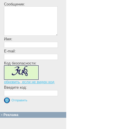
Сообщение:
Имя:
E-mail:
Код безопасности:
обновить, если не виден код
Введите код:
Реклама