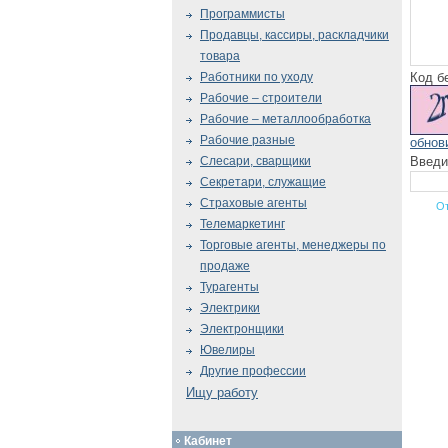
Программисты
Продавцы, кассиры, раскладчики
товара
Код б
Работники по уходу
Рабочие – строители
Рабочие – металлообработка
Рабочие разные
обнов
Введи
Слесари, сварщики
Секретари, служащие
Страховые агенты
Телемаркетинг
Торговые агенты, менеджеры по
продаже
Турагенты
Электрики
Электронщики
Ювелиры
Другие профессии
Ищу работу
Кабинет