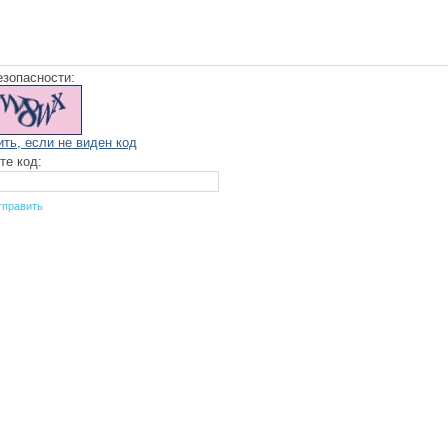
езопасности:
ить, если не виден код
те код: