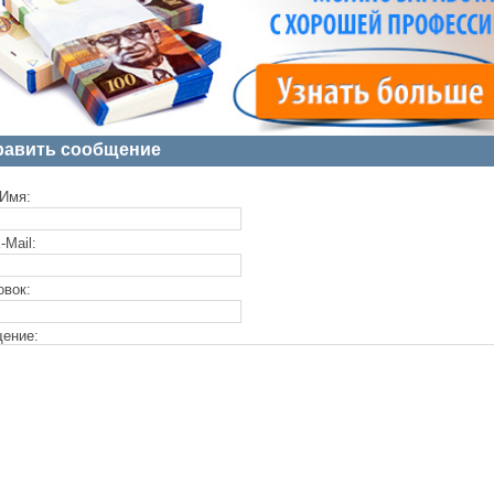
равить сообщение
Имя:
-Mail:
овок:
ение: