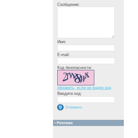
Сообщение:
Имя:
E-mail:
Код безопасности:
обновить, если не виден код
Введите код:
Реклама