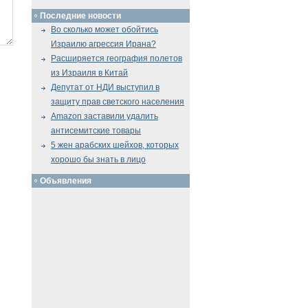
Последние новости
Во сколько может обойтись
Израилю агрессия Ирана?
Расширяется география полетов
из Израиля в Китай
Депутат от НДИ выступил в
защиту прав светского населения
Amazon заставили удалить
антисемитские товары
5 жен арабских шейхов, которых
хорошо бы знать в лицо
Объявления