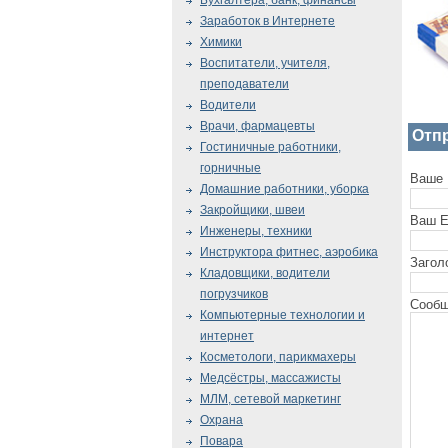
Бухгалтера, банк, финансы
Заработок в Интернете
Химики
Воспитатели, учителя,
преподаватели
Водители
Врачи, фармацевты
Отп
Гостиничные работники,
горничные
Ваше 
Домашние работники, уборка
Закройщики, швеи
Ваш E
Инженеры, техники
Инструктора фитнес, аэробика
Загол
Кладовщики, водители
погрузчиков
Сообщ
Компьютерные технологии и
интернет
Косметологи, парикмахеры
Медсёстры, массажисты
МЛМ, сетевой маркетинг
Охрана
Повара