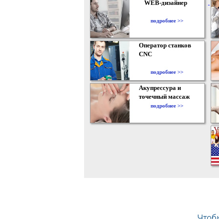
WEB-дизайнер
подробнее >>
Оператор станков
CNC
подробнее >>
Акупрессура и
точечный массаж
подробнее >>