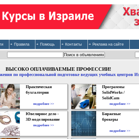
ти
Правила
Помощь
Контакты
Реклама на сайте
ВЫСОКО ОПЛАЧИВАЕМЫЕ ПРОФЕССИИ!
жения по профессиональной подготовке ведущих учебных центров И
Практическая
Программы
бухгалтерия
SolidWorks /
SolidCam
подробнее >>
подробнее >>
Ювелирное дело -
Биржевые
3D моделирование
брокеры
подробнее >>
подробнее >>