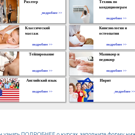
Риэлтер
Техник по
кондиционерам
​
подробнее >>
подробнее >>
Классический
Кинезиология и
массаж
остеопатия
подробнее >>
подробнее >>
Тейпирование
Маникюр и
педикюр
подробнее >>
подробнее >>
Английский язык
Иврит
подробнее >>
подробнее >>