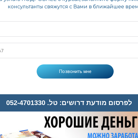
לפרסום מודעת דרושים: טל. 052-4701330