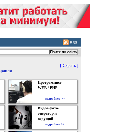
RSS
[ Скрыть ]
зраиля
Программист
WEB / PHP
подробнее >>
Видео/фото-
оператор и
ведущий
подробнее >>