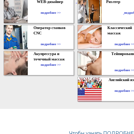
WEB-дизайнер
Риэлтер
​
подробнее >>
подро
Оператор станков
Классический
CNC
массаж
подробнее >>
подробнее >
Акупрессура и
Тейпирован
точечный массаж
подробнее >>
подробнее >
Английский я
подробнее >