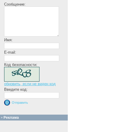
Сообщение:
Имя:
E-mail:
Код безопасности:
обновить, если не виден код
Введите код:
Реклама