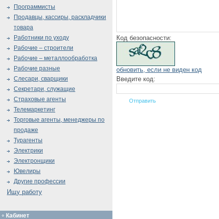
Программисты
Продавцы, кассиры, раскладчики
товара
Код безопасности:
Работники по уходу
Рабочие – строители
Рабочие – металлообработка
Рабочие разные
обновить, если не виден код
Введите код:
Слесари, сварщики
Секретари, служащие
Страховые агенты
Телемаркетинг
Торговые агенты, менеджеры по
продаже
Турагенты
Электрики
Электронщики
Ювелиры
Другие профессии
Ищу работу
Кабинет