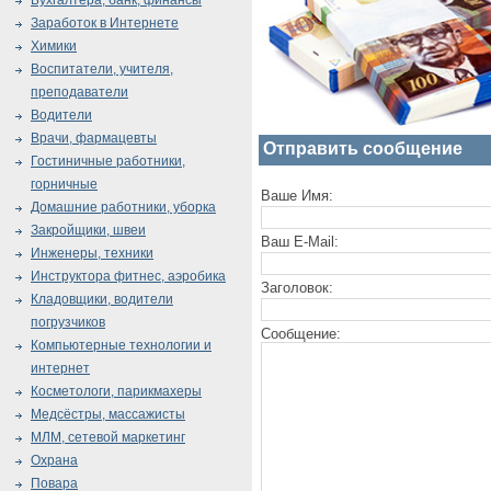
Бухгалтера, банк, финансы
Заработок в Интернете
Химики
Воспитатели, учителя,
преподаватели
Водители
Врачи, фармацевты
Отправить сообщение
Гостиничные работники,
горничные
Ваше Имя:
Домашние работники, уборка
Закройщики, швеи
Ваш E-Mail:
Инженеры, техники
Инструктора фитнес, аэробика
Заголовок:
Кладовщики, водители
погрузчиков
Сообщение:
Компьютерные технологии и
интернет
Косметологи, парикмахеры
Медсёстры, массажисты
МЛМ, сетевой маркетинг
Охрана
Повара