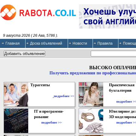
9 августа 2026 ( 26 Ава, 5786 ).
Главная
Доска объявлений
Новости
Правила
Помощ
ВЫСОКО ОПЛАЧИ
Получить предложения по профессионально
Турагенты
Практическая
бухгалтерия
подробнее >>
подробнее >
IT и программи-
Ювелирное дел
рование
3D моделирова
подробнее >>
подробнее >