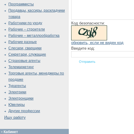
Программисты
Продавцы, кассиры, раскладчики
товара
Код безопасности:
Работники по уходу
Рабочие – строители
Рабочие – металлообработка
Рабочие разные
обновить, если не виден код
Введите код:
Слесари, сварщики
Секретари, служащие
Страховые агенты
Телемаркетинг
Торговые агенты, менеджеры по
продаже
Турагенты
Электрики
Электронщики
Ювелиры
Другие профессии
Ищу работу
Кабинет