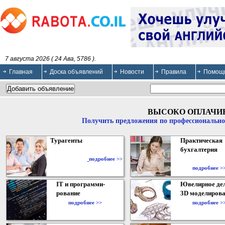
7 августа 2026 ( 24 Ава, 5786 ).
Главная
Доска объявлений
Новости
Правила
Помощ
ВЫСОКО ОПЛАЧИ
Получить предложения по профессионально
Турагенты
Практическая
бухгалтерия
подробнее >>
подробнее >
IT и программи-
Ювелирное дел
рование
3D моделирова
подробнее >>
подробнее >