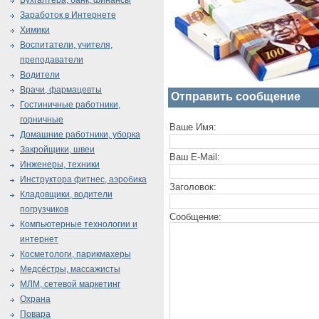
Бухгалтера, банк, финансы
Заработок в Интернете
Химики
Воспитатели, учителя,
преподаватели
Водители
Врачи, фармацевты
Отправить сообщение
Гостиничные работники,
горничные
Ваше Имя:
Домашние работники, уборка
Закройщики, швеи
Ваш E-Mail:
Инженеры, техники
Инструктора фитнес, аэробика
Заголовок:
Кладовщики, водители
погрузчиков
Сообщение:
Компьютерные технологии и
интернет
Косметологи, парикмахеры
Медсёстры, массажисты
МЛМ, сетевой маркетинг
Охрана
Повара