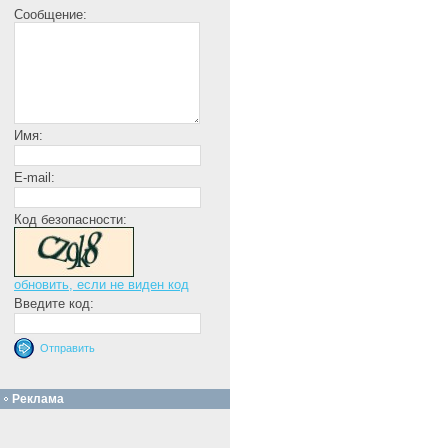
Сообщение:
Имя:
E-mail:
Код безопасности:
обновить, если не виден код
Введите код:
Реклама