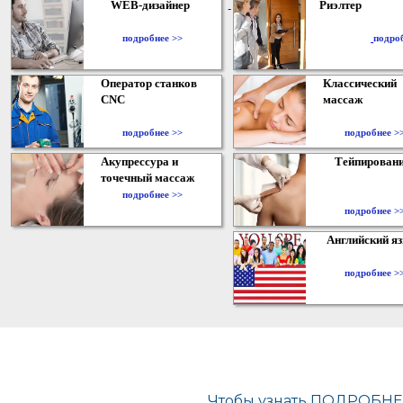
WEB-дизайнер
Риэлтер
​
подробнее >>
подро
Оператор станков
Классический
CNC
массаж
подробнее >>
подробнее >
Акупрессура и
Тейпирован
точечный массаж
подробнее >>
подробнее >
Английский я
подробнее >